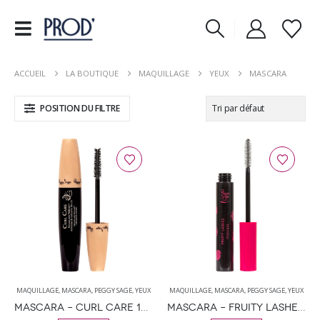
ACCUEIL
LA BOUTIQUE
MAQUILLAGE
YEUX
MASCARA
POSITION DU FILTRE
MAQUILLAGE
,
MASCARA
,
PEGGY SAGE
,
YEUX
MAQUILLAGE
,
MASCARA
,
PEGGY SAGE
,
YEUX
MASCARA – CURL CARE 10ML
MASCARA – FRUITY LASHES 8.7 ML