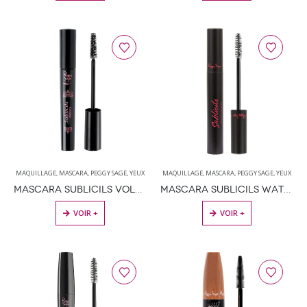
MAQUILLAGE
,
MASCARA
,
PEGGY SAGE
,
YEUX
MAQUILLAGE
,
MASCARA
,
PEGGY SAGE
,
YEUX
MASCARA SUBLICILS VOLUME NOIR 9ML
MASCARA SUBLICILS WATERPROOF NOIR 9.5ML
VOIR +
VOIR +