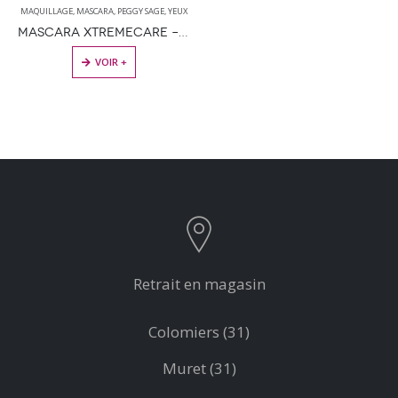
MAQUILLAGE
,
MASCARA
,
PEGGY SAGE
,
YEUX
MASCARA XTREMECARE – NOIR 11ML
VOIR +
Retrait en magasin
Colomiers (31)
Muret (31)