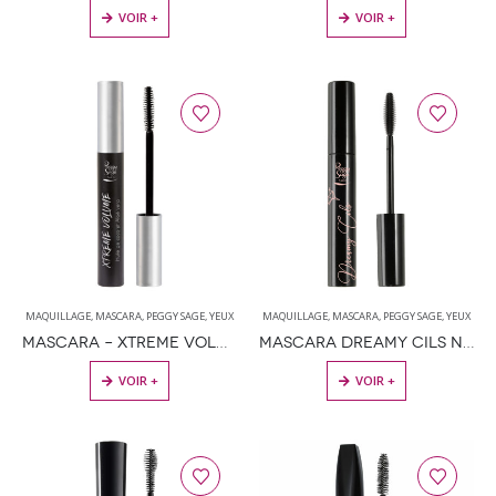
VOIR +
VOIR +
MAQUILLAGE
,
MASCARA
,
PEGGY SAGE
,
YEUX
MAQUILLAGE
,
MASCARA
,
PEGGY SAGE
,
YEUX
MASCARA – XTREME VOLUME 9ML
MASCARA DREAMY CILS NOIR 7ML
VOIR +
VOIR +