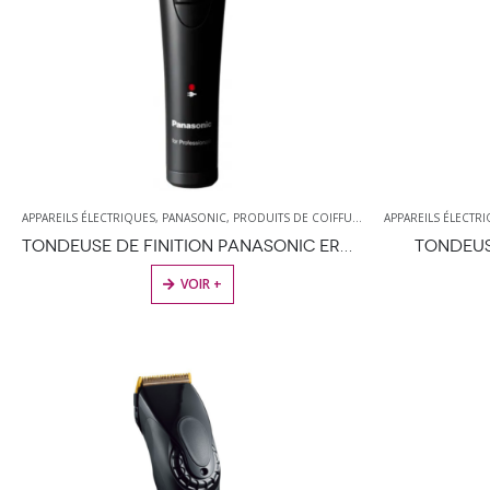
APPAREILS ÉLECTRIQUES
,
PANASONIC
,
PRODUITS DE COIFFURE
,
TONDEUSES
APPAREILS ÉLECTR
TONDEUSE DE FINITION PANASONIC ERGP21
TONDEUS
VOIR +