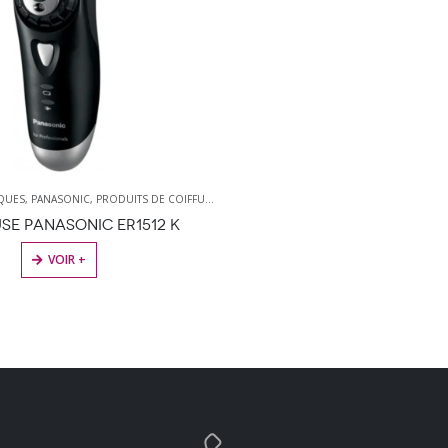
IQUES
,
PANASONIC
,
PRODUITS DE COIFFURE
,
TONDEUSES
SE PANASONIC ER1512 K
VOIR +