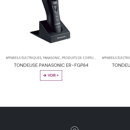
APPAREILS ÉLECTRIQUES
,
PANASONIC
,
PRODUITS DE COIFFURE
,
TONDEUSES
APPAREILS ÉLECTR
TONDEUSE PANASONIC ER-FGP84
TONDEU
VOIR +