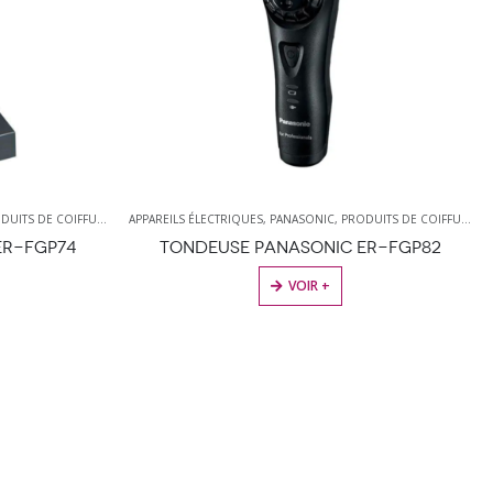
DUITS DE COIFFURE
,
TONDEUSES
APPAREILS ÉLECTRIQUES
,
PANASONIC
,
PRODUITS DE COIFFURE
,
T
ER-FGP74
TONDEUSE PANASONIC ER-FGP82
VOIR +