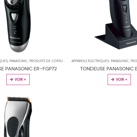
IQUES
,
PANASONIC
,
PRODUITS DE COIFFURE
,
TONDEUSES
APPAREILS ÉLECTRIQUES
,
PANASONIC
,
PRO
E PANASONIC ER-FGP72
TONDEUSE PANASONIC 
VOIR +
VOIR +