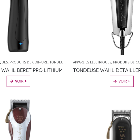
IQUES
,
PRODUITS DE COIFFURE
,
TONDEUSES
,
WAHL
APPAREILS ÉLECTRIQUES
,
PRODUITS DE CO
WAHL BERET PRO LITHIUM
VOIR +
VOIR +