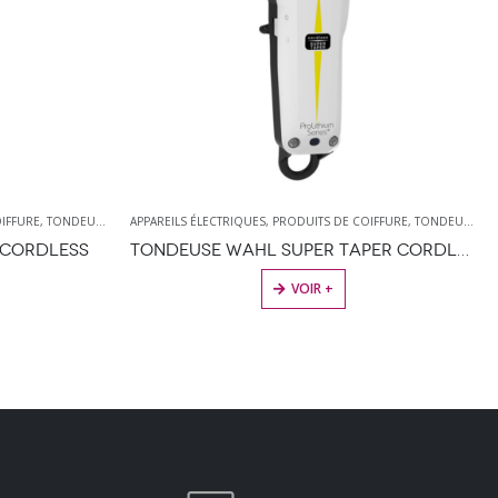
IFFURE
,
TONDEUSES
,
WAHL
APPAREILS ÉLECTRIQUES
,
PRODUITS DE COIFFURE
,
TONDEUSES
,
W
 CORDLESS
TONDEUSE WAHL SUPER TAPER CORDLESS JAUNE/BLANCHE
VOIR +