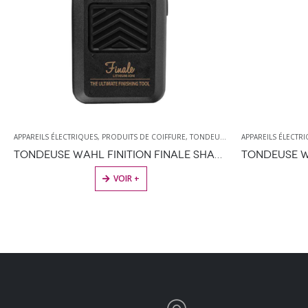
APPAREILS ÉLECTRIQUES
,
PRODUITS DE COIFFURE
,
TONDEUSES
,
WAHL
APPAREILS ÉLECTR
TONDEUSE WAHL FINITION FINALE SHAVER + SOCLE
VOIR +