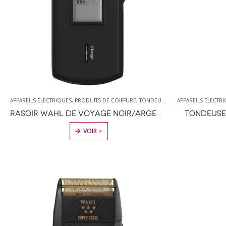
APPAREILS ÉLECTRIQUES
,
PRODUITS DE COIFFURE
,
TONDEUSES
,
WAHL
APPAREILS ÉLECTR
RASOIR WAHL DE VOYAGE NOIR/ARGENTÉ
TONDEUSE 
VOIR +