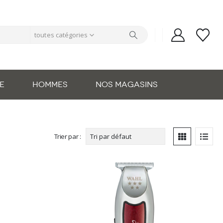
toutes catégories
E
HOMMES
NOS MAGASINS
Trier par :