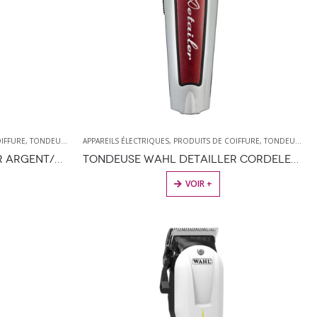
IFFURE
,
TONDEUSES
,
WAHL
APPAREILS ÉLECTRIQUES
,
PRODUITS DE COIFFURE
,
TONDEUSES
,
W
TONDEUSE WAHL DETAILLER ARGENT/NOIRE
TONDEUSE WAHL DETAILLER CORDELESS ROUGE/ARGENT
VOIR +