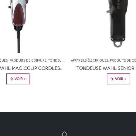
IQUES
,
PRODUITS DE COIFFURE
,
TONDEUSES
,
WAHL
APPAREILS ÉLECTRIQUES
,
PRODUITS DE CO
TONDEUSE WAHL MAGICCLIP CORDLESS ROUGE LIT
TONDEUSE WAHL SENIOR
VOIR +
VOIR +