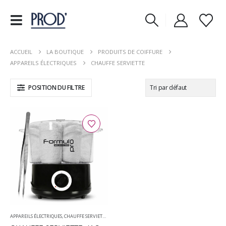
ACCUEIL
LA BOUTIQUE
PRODUITS DE COIFFURE
APPAREILS ÉLECTRIQUES
CHAUFFE SERVIETTE
POSITION DU FILTRE
APPAREILS ÉLECTRIQUES
,
CHAUFFE SERVIETTE
,
FORMUL PRO
,
PRODUITS DE COIFFURE