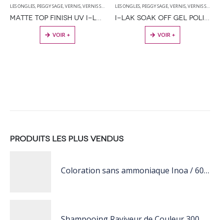
LES ONGLES
,
PEGGY SAGE
,
VERNIS
,
VERNIS SEMI PERMANENT
LES ONGLES
,
PEGGY SAGE
,
VERNIS
,
VERNIS SEMI PERMANENT
MATTE TOP FINISH UV I-LAK SOAK OFF GEL POLISH – 11ML
I-LAK SOAK OFF GEL POLISH RED CLAY 11ML
VOIR +
VOIR +
PRODUITS LES PLUS VENDUS
Coloration sans ammoniaque Inoa / 60ML
Shampooing Raviveur de Couleur 300 ml Rose de Schwarzkopf Professional