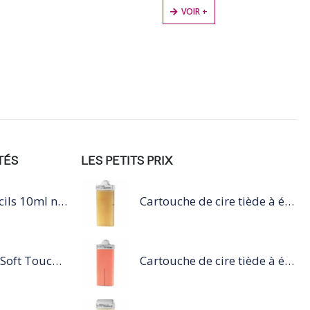
VOIR +
TÉS
LES PETITS PRIX
Mascara Lovely cils 10ml nuit
Cartouche de cire tiède à épiler 100ml miel
Top finish - Mat Soft Touch - 11ml
Cartouche de cire tiède à épiler 100ml rose