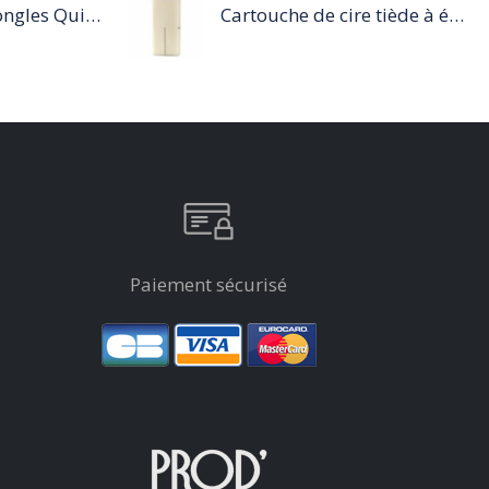
Ponceuse pour ongles Quick start
Cartouche de cire tiède à épiler 100ml blanc
Paiement sécurisé