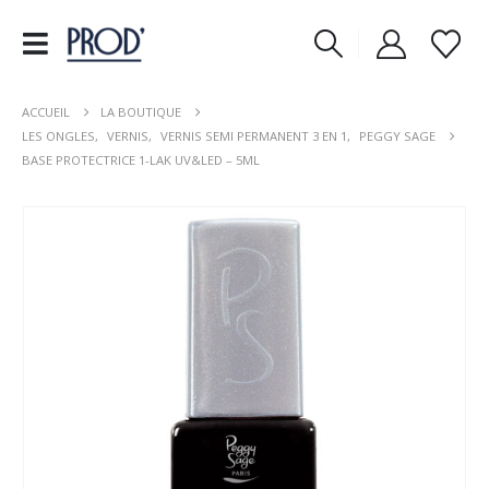
ACCUEIL
LA BOUTIQUE
LES ONGLES
,
VERNIS
,
VERNIS SEMI PERMANENT 3 EN 1
,
PEGGY SAGE
BASE PROTECTRICE 1-LAK UV&LED – 5ML