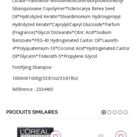
Citrate*Panthenol*Amodimethicone/Morpholinomethyl
Silsesquioxane Copolymer*Sclerocarya Birrea Seed
Oil*Hydrolyzed Keratin*Steardimonium Hydroxypropyl
Hydrolyzed Keratin*Caprylyl/Capryl Glucoside*Parfum
(Fragrance)*Glycol Distearate*Citric Acid*Sodium
Benzoate*PEG-40 Hydrogenated Castor Oil*Laureth-
4*Polyquaternium-10*Coconut Acid*Hydrogenated Castor
Oil*Glycerin*Trideceth-5*Propylene Glycol
Fortifying Shampoo
1000ml/1000g/33.81oz/33.81floz
Référence : 2324465
PRODUITS SIMILAIRES