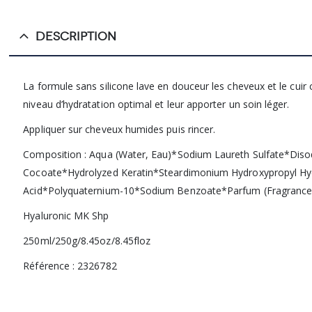
DESCRIPTION
La formule sans silicone lave en douceur les cheveux et le cuir 
niveau d’hydratation optimal et leur apporter un soin léger.
Appliquer sur cheveux humides puis rincer.
Composition : Aqua (Water, Eau)*Sodium Laureth Sulfate*Di
Cocoate*Hydrolyzed Keratin*Steardimonium Hydroxypropyl Hydr
Acid*Polyquaternium-10*Sodium Benzoate*Parfum (Fragrance)
Hyaluronic MK Shp
250ml/250g/8.45oz/8.45floz
Référence : 2326782