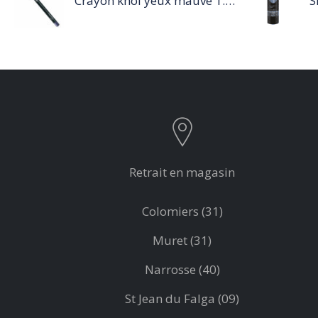
Crayon khôl yeux mauve 1.14g
Retrait en magasin
Colomiers (31)
Muret (31)
Narrosse (40)
St Jean du Falga (09)