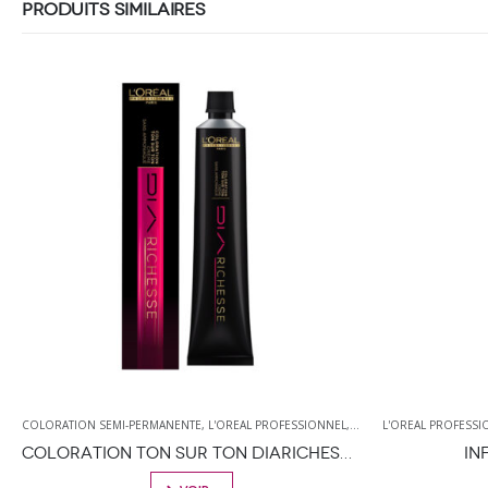
PRODUITS SIMILAIRES
EMI-PERMANENTE
,
L'OREAL PROFESSIONNEL
,
PRODUIT DE COLORATION
L'OREAL PROFESSIONNEL
,
PRODUITS DE C
,
LAQUE
,
PRO
COLORATION TON SUR TON DIARICHESSE 50 ML
INFINIUM PURE 
CE PRODUIT A PLUSIEURS VARIATIONS. LES OPTIONS PEUVENT ÊTRE CHOISIES SUR LA PAGE DU PRODUIT
CE 