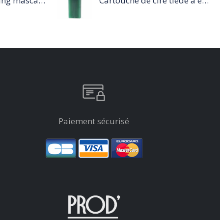
Mascara Tempting mascara - noir 9ml
Cartouche de cire tiède à épiler 100ml vert
Paiement sécurisé