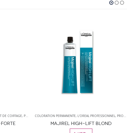
COLORATION PERMANENTE
,
L'OREAL PROFESSIONNEL
,
PRODUIT DE COLORATION
FORME
,
L'OREAL P
,
P
MAJIREL HIGH-LIFT BLOND
CE PRODUIT A PLUSIEURS VARIATIONS. LES OPTIONS PEUVENT ÊTRE CHOISIES SUR LA PAGE DU PRODUIT