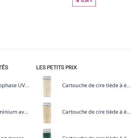
VOIR +
TÉS
LES PETITS PRIX
Pro 3.1 Gel monophase UV/LED 15g Blanc
Cartouche de cire tiède à épiler 100ml blanc
250 feuilles aluminium avec compresse intégrée
Cartouche de cire tiède à épiler 100ml nacré