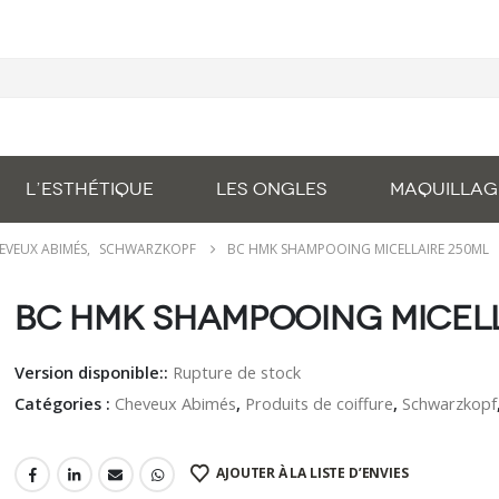
L’ESTHÉTIQUE
LES ONGLES
MAQUILLAG
EVEUX ABIMÉS
,
SCHWARZKOPF
BC HMK SHAMPOOING MICELLAIRE 250ML
BC HMK Shampooing Micel
Version disponible::
Rupture de stock
Catégories :
Cheveux Abimés
,
Produits de coiffure
,
Schwarzkopf
AJOUTER À LA LISTE D’ENVIES