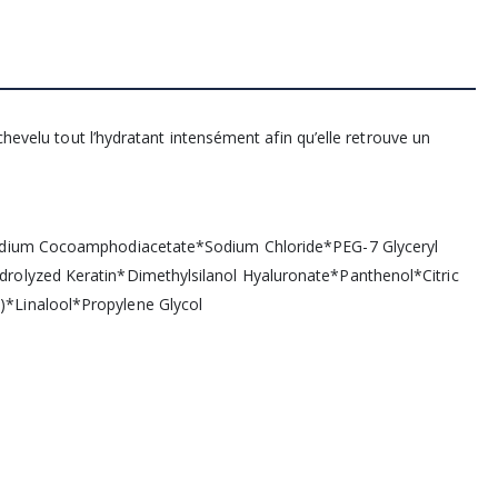
chevelu tout l’hydratant intensément afin qu’elle retrouve un
sodium Cocoamphodiacetate*Sodium Chloride*PEG-7 Glyceryl
olyzed Keratin*Dimethylsilanol Hyaluronate*Panthenol*Citric
*Linalool*Propylene Glycol