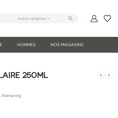
toutes catégories
E
HOMMES
NOS MAGASINS
laire 250ml
,
Shampoing