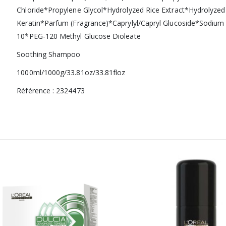
Chloride*Propylene Glycol*Hydrolyzed Rice Extract*Hydrolyze
Keratin*Parfum (Fragrance)*Caprylyl/Capryl Glucoside*Sodium
10*PEG-120 Methyl Glucose Dioleate
Soothing Shampoo
1000ml/1000g/33.81oz/33.81floz
Référence : 2324473