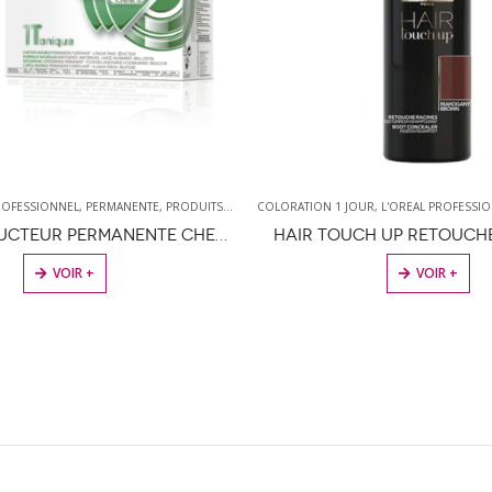
UR
,
L'OREAL PROFESSIONNEL
,
PRODUIT DE COLORATION
COLORATION SEMI-PERMANENTE
,
PRODUITS DE COIFFURE
,
L'OREAL
H UP RETOUCHES RACINES
CE PRODUIT A PLUSIEURS VARIATIONS. LES OPTIONS PEUVENT ÊTRE CHOISIES SUR LA PAGE DU PRODUIT
CE PRODUIT A PLUSIEURS VARIATIONS. L
VOIR +
VOIR +