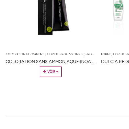
FORME
,
L'OREAL PROFESSIONNEL
,
PRODUITS DE COIFFURE
,
PERMANENTE
,
PRODUITS DE COIFFURE
COLORATION 1 JO
DULCIA REDUCTEUR PERMANENTE CHEVEUX NATURELS
HAIR TOUC
VOIR +