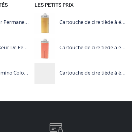
TÉS
LES PETITS PRIX
Dulcia Reducteur Permanente Cheveux Naturels Très Résistant
Cartouche de cire tiède à épiler 100ml miel
Presifon Optimiseur De Permanente 12x15Ml
Cartouche de cire tiède à épiler 100ml rose
Série Expert Vitamino Color Spray 10 In 1 190 ML 190 ML
Cartouche de cire tiède à épiler 100ml blanc