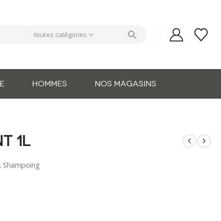
toutes catégories
E
HOMMES
NOS MAGASINS
t 1L
,
Shampoing