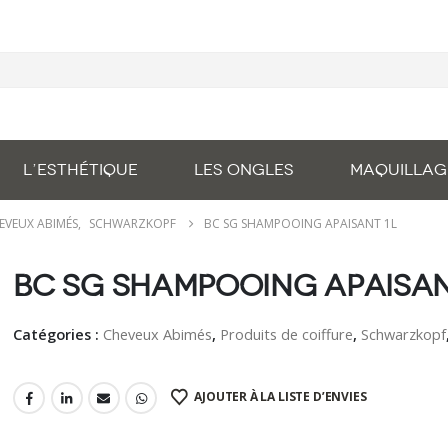
L’ESTHÉTIQUE
LES ONGLES
MAQUILLAG
EVEUX ABIMÉS
,
SCHWARZKOPF
BC SG SHAMPOOING APAISANT 1L
BC SG Shampooing Apaisan
Catégories :
Cheveux Abimés
,
Produits de coiffure
,
Schwarzkopf
AJOUTER À LA LISTE D’ENVIES