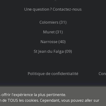
Une question ? Contactez-nous
Colomiers (31)
Muret (31)
Narrosse (40)
St Jean du Falga (09)
Politique de confidentialité
Con
ffrir l'expérience la plus pertinente.
ion de TOUS les cookies. Cependant, vous pouvez aller sur
© prod-coiffure.com - Tous droits réservés