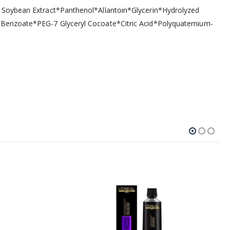
d Soybean Extract*Panthenol*Allantoin*Glycerin*Hydrolyzed
 Benzoate*PEG-7 Glyceryl Cocoate*Citric Acid*Polyquaternium-