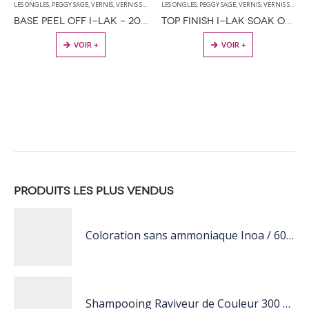
LES ONGLES
,
PEGGY SAGE
,
VERNIS
,
VERNIS SEMI PERMANENT
LES ONGLES
,
PEGGY SAGE
,
VERNIS
,
VERNIS SEMI PERMANENT
BASE PEEL OFF I-LAK – 20 PATCHS ADHÉSIFS
TOP FINISH I-LAK SOAK OFF GEL POLISH – 11ML
VOIR +
VOIR +
PRODUITS LES PLUS VENDUS
Coloration sans ammoniaque Inoa / 60ML
Shampooing Raviveur de Couleur 300 ml Rose de Schwarzkopf Professional