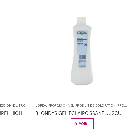
FESSIONNEL
,
PRODUIT DE COLORATION
L'OREAL PROFESSIONNEL
,
PRODUITS DE COIFFURE
,
PRODUIT DE COLORATION
,
PRODUITS DE COIFFURE
SUPER-ÉCLAIRCISSANT MAJIREL HIGH LIFT 50ML
BLONDYS GEL ÉCLAIRCISSANT JUSQU’À 6 TONS 1000 ML
ES OPTIONS PEUVENT ÊTRE CHOISIES SUR LA PAGE DU PRODUIT
VOIR +