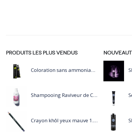
PRODUITS LES PLUS VENDUS
NOUVEAUT
Coloration sans ammoniaque Inoa / 60ML
Shampooing Raviveur de Couleur 300 ml Rose de Schwarzkopf Professional
Crayon khôl yeux mauve 1.14g