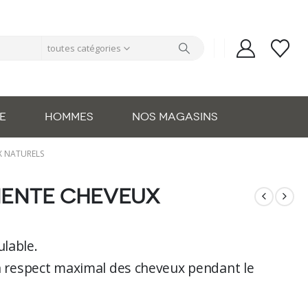
toutes catégories
E
HOMMES
NOS MAGASINS
X NATURELS
nente Cheveux
lable.
un respect maximal des cheveux pendant le