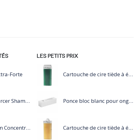
TÉS
LES PETITS PRIX
tra-Forte
Cartouche de cire tiède à épiler 100ml vert
Série Expert Inforcer Shampoing
Ponce bloc blanc pour ongles
Steampod Sérum Concentré Protection Pointes et finition
Cartouche de cire tiède à épiler 100ml miel