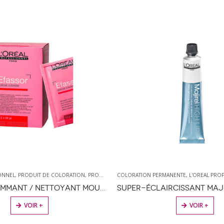
ONNEL
,
PRODUIT DE COLORATION
,
PRODUITS DE COIFFURE
COLORATION PERMANENTE
,
PRODUITS DÉCOLORANTS
,
L'OREAL PRO
EFASSOR GOMMANT / NETTOYANT MOUSSANT POUR COLORATION D’OXYDATION
CE PRODUIT A PLUSIEURS VARIATIONS. L
VOIR +
VOIR +