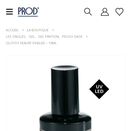
ACCUEIL
LA BOUTIQUE
LES ONGLES
,
GEL
,
GEL FINITION
,
PEGGY SAGE
GLOSSY SEALER UV&LED – 15ML