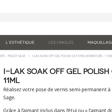
L’ESTHÉTIQUE
LES ONGLES
MAQUILLAG
NENT
,
PEGGY SAGE
I-LAK SOAK OFF GEL POLISH CAT EYES ADVENTURE – 11M
I-LAK soak off gel polish
11ml
Réalisez votre pose de vernis semi-permanent à l
Sage.
Grâce à l’aimant inclus dans l’étui ou « l’aimant d