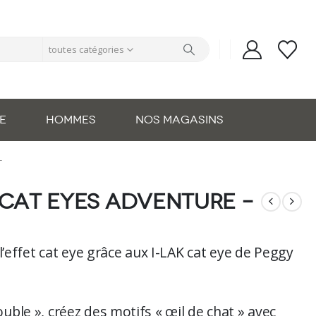
toutes catégories
E
HOMMES
NOS MAGASINS
L
 cat eyes adventure –
’effet cat eye grâce aux I-LAK cat eye de Peggy
ouble », créez des motifs « œil de chat » avec