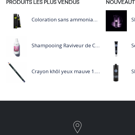
PRODUITS LES PLUS VENDUS
NOUVEAUT
Coloration sans ammoniaque Inoa / 60ML
Shampooing Raviveur de Couleur 300 ml Rose de Schwarzkopf Professional
Crayon khôl yeux mauve 1.14g