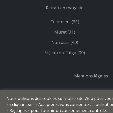
Retrait en magasin
Colomiers (31)
Muret (31)
Narrosse (40)
St Jean du Falga (09)
Mentions légales
Nous utilisons des cookies sur notre site Web pour vous o
En cliquant sur « Accepter », vous consentez à l'utilisat
« Réglages » pour fournir un consentement contrôlé.