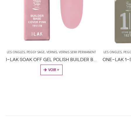
LES ONGLES
,
PEGGY SAGE
,
VERNIS
,
VERNIS SEMI PERMANENT
LES ONGLES
,
PEGG
ONE-LAK 1-STEP GEL POLISH OLIVE GREEN – 5ML
P
VOIR +