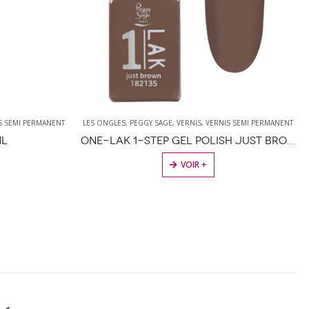
S SEMI PERMANENT
LES ONGLES
,
PEGGY SAGE
,
VERNIS
,
VERNIS SEMI PERMANENT
ONE-LAK 1-STEP GEL POLISH JUST BROWN – 5ML
I-LAK SOAK OFF GEL POLISH DREAM LAND – 11ML
VOIR +