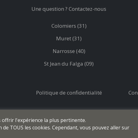
Une question ? Contactez-nous
Colomiers (31)
Muret (31)
Narrosse (40)
St Jean du Falga (09)
Politique de confidentialité
Con
ffrir l'expérience la plus pertinente.
ion de TOUS les cookies. Cependant, vous pouvez aller sur
© prod-coiffure.com - Tous droits réservés