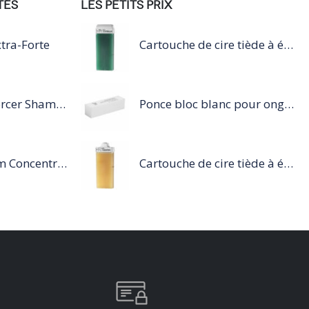
TÉS
LES PETITS PRIX
tra-Forte
Cartouche de cire tiède à épiler 100ml vert
Série Expert Inforcer Shampoing
Ponce bloc blanc pour ongles
Steampod Sérum Concentré Protection Pointes et finition
Cartouche de cire tiède à épiler 100ml miel