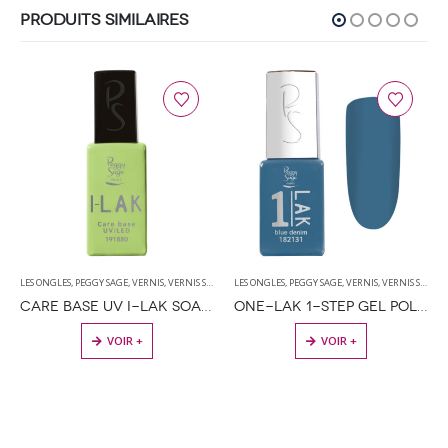
PRODUITS SIMILAIRES
ES
,
PEGGY SAGE
,
VERNIS
,
VERNIS SEMI PERMANENT
LES ONGLES
,
PEGGY SAGE
,
VERNIS
,
VERNIS SEMI PERMANENT
LES ONGLES
,
P
CARE BASE UV I-LAK SOAK OFF GEL POLISH – 11ML
ONE-LAK 1-STEP GEL POLISH BLUE DENIM – 5ML
VOIR +
VOIR +