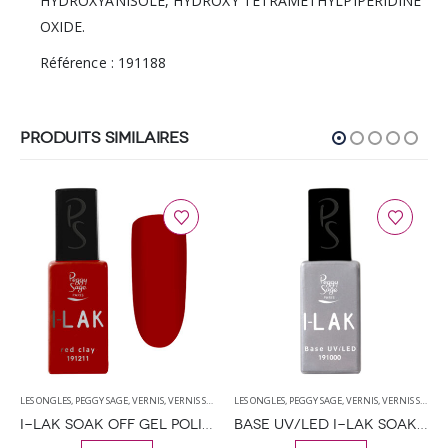
HYDROXYANISOLE, HYDROXY TETRAMETHYLPIPERIDINE
OXIDE.
Référence : 191188
PRODUITS SIMILAIRES
LES ONGLES
,
PEGGY SAGE
,
VERNIS
,
VERNIS SEMI PERMANENT
LES ONGLES
,
PEGGY SAGE
,
VERNIS
,
VERNIS SEMI PERMANENT
I-LAK SOAK OFF GEL POLISH RED CLAY 11ML
BASE UV/LED I-LAK SOAK OFF GEL POLISH – 11ML