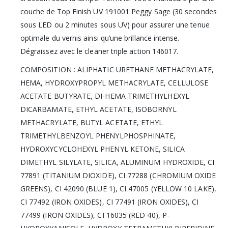
couche de Top Finish UV 191001 Peggy Sage (30 secondes
sous LED ou 2 minutes sous UV) pour assurer une tenue
optimale du vernis ainsi qu’une brillance intense.
Dégraissez avec le cleaner triple action 146017.
COMPOSITION : ALIPHATIC URETHANE METHACRYLATE,
HEMA, HYDROXYPROPYL METHACRYLATE, CELLULOSE
ACETATE BUTYRATE, DI-HEMA TRIMETHYLHEXYL
DICARBAMATE, ETHYL ACETATE, ISOBORNYL
METHACRYLATE, BUTYL ACETATE, ETHYL
TRIMETHYLBENZOYL PHENYLPHOSPHINATE,
HYDROXYCYCLOHEXYL PHENYL KETONE, SILICA
DIMETHYL SILYLATE, SILICA, ALUMINUM HYDROXIDE, CI
77891 (TITANIUM DIOXIDE), CI 77288 (CHROMIUM OXIDE
GREENS), CI 42090 (BLUE 1), CI 47005 (YELLOW 10 LAKE),
CI 77492 (IRON OXIDES), CI 77491 (IRON OXIDES), CI
77499 (IRON OXIDES), CI 16035 (RED 40), P-