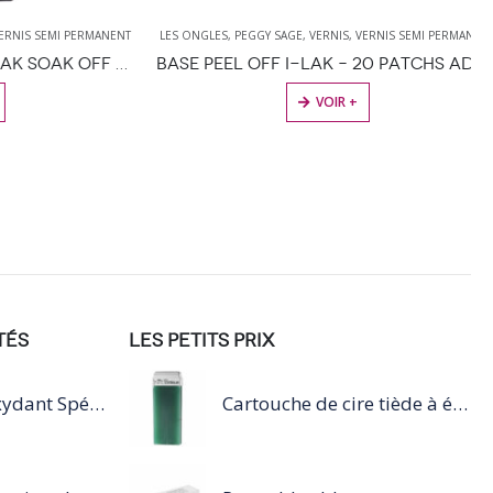
S SEMI PERMANENT
LES ONGLES
,
PEGGY SAGE
,
VERNIS
,
VERNIS SEMI PERMANENT
MATTE TOP FINISH UV I-LAK SOAK OFF GEL POLISH – 11ML
BASE PEEL OFF I-LAK – 20 PATCHS ADHÉSIFS
VOIR +
TÉS
LES PETITS PRIX
Diactivateurs Oxydant Spécifique
Cartouche de cire tiède à épiler 100ml vert