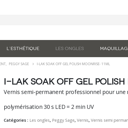
L’ESTHÉTIQUE
LES ONGLES
MAQUILLAG
NENT
,
PEGGY SAGE
I-LAK SOAK OFF GEL POLISH MOONRISE- 11ML
I-lAK soak off gel polish
Vernis semi-permanent professionnel pour une 
polymérisation 30 s LED = 2 min UV
Catégories :
Les ongles
,
Peggy Sage
,
Vernis
,
Vernis semi perma