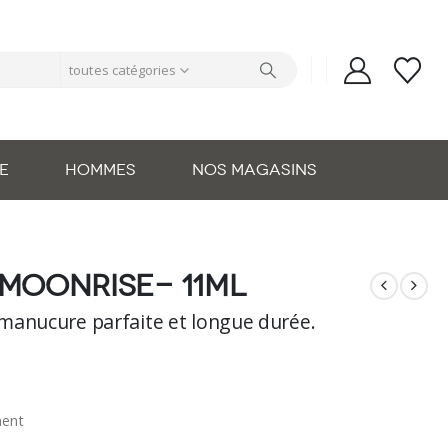
toutes catégories
E
HOMMES
NOS MAGASINS
 moonrise- 11ml
manucure parfaite et longue durée.
nent