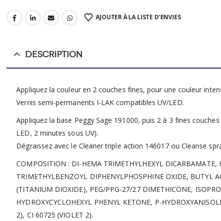
AJOUTER À LA LISTE D’ENVIES
DESCRIPTION
Appliquez la couleur en 2 couches fines, pour une couleur intensi
Vernis semi-permanents I-LAK compatibles UV/LED.
Appliquez la base Peggy Sage 191000, puis 2 à 3 fines couches d
LED, 2 minutes sous UV).
Dégraissez avec le Cleaner triple action 146017 ou Cleanse spr
COMPOSITION : DI-HEMA TRIMETHYLHEXYL DICARBAMATE,
TRIMETHYLBENZOYL DIPHENYLPHOSPHINE OXIDE, BUTYL ACE
(TITANIUM DIOXIDE), PEG/PPG-27/27 DIMETHICONE, ISOPRO
HYDROXYCYCLOHEXYL PHENYL KETONE, P-HYDROXYANISOLE, 
2), CI 60725 (VIOLET 2).