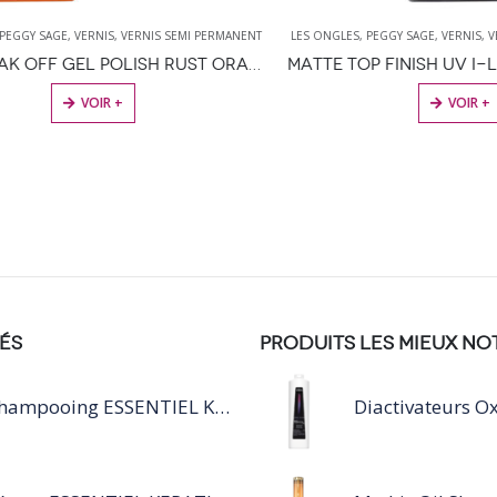
Y SAGE
,
VERNIS
,
VERNIS SEMI PERMANENT
LES ONGLES
,
PEGGY SAGE
,
VERNIS
,
VERNI
I-LAK SOAK OFF GEL POLISH RUST ORANGE 11ML
VOIR +
VOIR +
ÉS
PRODUITS LES MIEUX NO
Shampooing ESSENTIEL KERATIN SILVER 250ML