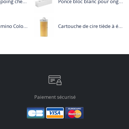
Mythic Oil Shampoing cheveux fins 250 ML
Ponce bloc blanc pour ongles
Série Expert Vitamino Color Acidic Sealer 210 ML
Cartouche de cire tiède à épiler 100ml miel
Paiement sécurisé