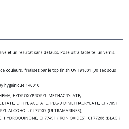
ve et un résultat sans défauts. Pose ultra facile tel un vernis.
e couleurs, finalisez par le top finish UV 191001 (30 sec sous
ay hygiénique 146010.
 HEMA, HYDROXYPROPYL METHACRYLATE,
TATE, ETHYL ACETATE, PEG-9 DIMETHACRYLATE, CI 77891
PYL ALCOHOL, CI 77007 (ULTRAMARINES),
HYDROQUINONE, CI 77491 (IRON OXIDES), CI 77266 (BLACK