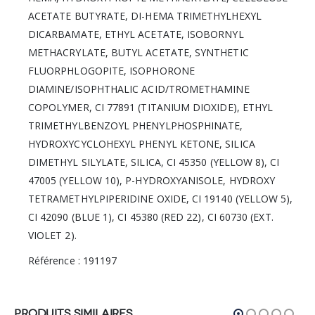
ACETATE BUTYRATE, DI-HEMA TRIMETHYLHEXYL
DICARBAMATE, ETHYL ACETATE, ISOBORNYL
METHACRYLATE, BUTYL ACETATE, SYNTHETIC
FLUORPHLOGOPITE, ISOPHORONE
DIAMINE/ISOPHTHALIC ACID/TROMETHAMINE
COPOLYMER, CI 77891 (TITANIUM DIOXIDE), ETHYL
TRIMETHYLBENZOYL PHENYLPHOSPHINATE,
HYDROXYCYCLOHEXYL PHENYL KETONE, SILICA
DIMETHYL SILYLATE, SILICA, CI 45350 (YELLOW 8), CI
47005 (YELLOW 10), P-HYDROXYANISOLE, HYDROXY
TETRAMETHYLPIPERIDINE OXIDE, CI 19140 (YELLOW 5),
CI 42090 (BLUE 1), CI 45380 (RED 22), CI 60730 (EXT.
VIOLET 2).
Référence : 191197
PRODUITS SIMILAIRES