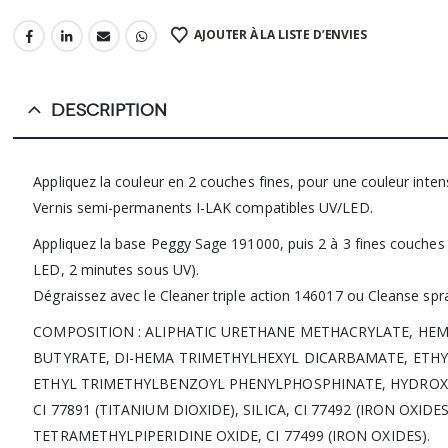
AJOUTER À LA LISTE D’ENVIES
DESCRIPTION
Appliquez la couleur en 2 couches fines, pour une couleur intensi
Vernis semi-permanents I-LAK compatibles UV/LED.
Appliquez la base Peggy Sage 191000, puis 2 à 3 fines couches d
LED, 2 minutes sous UV).
Dégraissez avec le Cleaner triple action 146017 ou Cleanse spr
COMPOSITION : ALIPHATIC URETHANE METHACRYLATE, HE
BUTYRATE, DI-HEMA TRIMETHYLHEXYL DICARBAMATE, ETHY
ETHYL TRIMETHYLBENZOYL PHENYLPHOSPHINATE, HYDROXYC
CI 77891 (TITANIUM DIOXIDE), SILICA, CI 77492 (IRON OXID
TETRAMETHYLPIPERIDINE OXIDE, CI 77499 (IRON OXIDES).