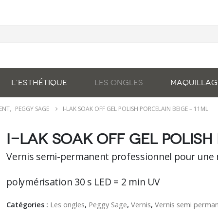
L’ESTHÉTIQUE
LES ONGLES
MAQUILLAG
NENT
,
PEGGY SAGE
I-LAK SOAK OFF GEL POLISH PORCELAIN BEIGE – 11ML
I-lAK soak off gel polish 
Vernis semi-permanent professionnel pour une 
polymérisation 30 s LED = 2 min UV
Catégories :
Les ongles
,
Peggy Sage
,
Vernis
,
Vernis semi perma