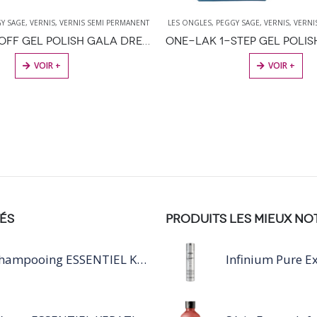
Y SAGE
,
VERNIS
,
VERNIS SEMI PERMANENT
LES ONGLES
,
PEGGY SAGE
,
VERNIS
,
VERNI
I-LAK SOAK OFF GEL POLISH GALA DRESS – 11ML
VOIR +
VOIR +
ÉS
PRODUITS LES MIEUX NO
Shampooing ESSENTIEL KERATIN SILVER 250ML
Infinium Pure Ex