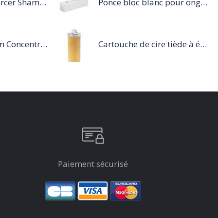
Série Expert Inforcer Shampoing
Ponce bloc blanc pour ongles
Steampod Sérum Concentré Protection Pointes et finition
Cartouche de cire tiède à épiler 100ml miel
Paiement sécurisé