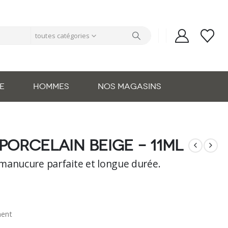
toutes catégories
E
HOMMES
NOS MAGASINS
porcelain beige – 11ml
manucure parfaite et longue durée.
nent