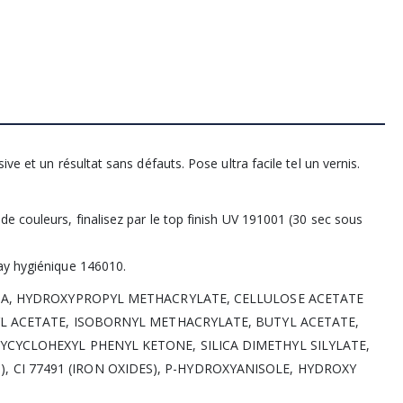
ve et un résultat sans défauts. Pose ultra facile tel un vernis.
e couleurs, finalisez par le top finish UV 191001 (30 sec sous
ay hygiénique 146010.
MA, HYDROXYPROPYL METHACRYLATE, CELLULOSE ACETATE
L ACETATE, ISOBORNYL METHACRYLATE, BUTYL ACETATE,
YCLOHEXYL PHENYL KETONE, SILICA DIMETHYL SILYLATE,
ES), CI 77491 (IRON OXIDES), P-HYDROXYANISOLE, HYDROXY