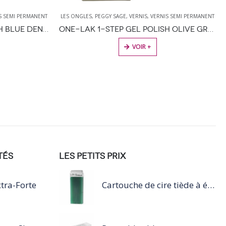
S SEMI PERMANENT
LES ONGLES
,
PEGGY SAGE
,
VERNIS
,
VERNIS SEMI PERMANENT
ONE-LAK 1-STEP GEL POLISH BLUE DENIM – 5ML
ONE-LAK 1-STEP GEL POLISH OLIVE GREEN – 5ML
VOIR +
TÉS
LES PETITS PRIX
tra-Forte
Cartouche de cire tiède à épiler 100ml vert