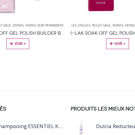
Y SAGE
,
VERNIS
,
VERNIS SEMI PERMANENT
LES ONGLES
,
PEGGY SAGE
,
VERNIS
,
VERNI
I-LAK SOAK OFF GEL POLISH BUILDER BASE BABY PINK – 11ML
VOIR +
VOIR +
ÉS
PRODUITS LES MIEUX NO
Shampooing ESSENTIEL KERATIN SILVER 250ML