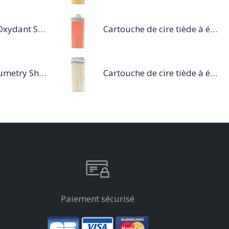
Revelateur Luo Oxydant Spécifique Coloration Luocolor
Cartouche de cire tiède à épiler 100ml rose
Série Expert Volumetry Shampoing
Cartouche de cire tiède à épiler 100ml blanc
Paiement sécurisé