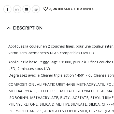
AJOUTER À LA LISTE D’ENVIES
DESCRIPTION
Appliquez la couleur en 2 couches fines, pour une couleur intensi
Vernis semi-permanents I-LAK compatibles UV/LED.
Appliquez la base Peggy Sage 191000, puis 2 à 3 fines couches d
LED, 2 minutes sous UV).
Dégraissez avec le Cleaner triple action 146017 ou Cleanse spr
COMPOSITION : ALIPHATIC URETHANE METHACRYLATE, PO
METHACRYLATE, CELLULOSE ACETATE BUTYRATE, DI-HEMA 
ISOBORNYL METHACRYLATE, BUTYL ACETATE, ETHYL TRI
PHENYL KETONE, SILICA DIMETHYL SILYLATE, SILICA, CI 7774
POLYURETHANE-11, ACRYLATES COPOLYMER, CI 75470 (CARM