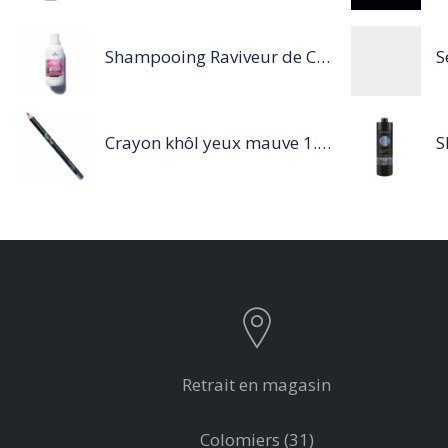
Shampooing Raviveur de Couleur 300 ml Rose de Schwarzkopf Professional
Crayon khôl yeux mauve 1.14g
Retrait en magasin
Colomiers (31)