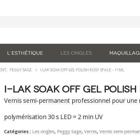
L’ESTHÉTIQUE
LES ONGLES
MAQUILLAG
NENT
,
PEGGY SAGE
I-LAK SOAK OFF GEL POLISH ROSY SPACE – 11ML
I-LAK soak off gel polish 
Vernis semi-permanent professionnel pour une 
polymérisation 30 s LED = 2 min UV
Catégories :
Les ongles
,
Peggy Sage
,
Vernis
,
Vernis semi perma