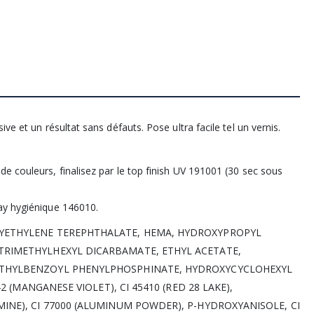
ve et un résultat sans défauts. Pose ultra facile tel un vernis.
e couleurs, finalisez par le top finish UV 191001 (30 sec sous
ay hygiénique 146010.
LYETHYLENE TEREPHTHALATE, HEMA, HYDROXYPROPYL
TRIMETHYLHEXYL DICARBAMATE, ETHYL ACETATE,
METHYLBENZOYL PHENYLPHOSPHINATE, HYDROXYCYCLOHEXYL
2 (MANGANESE VIOLET), CI 45410 (RED 28 LAKE),
INE), CI 77000 (ALUMINUM POWDER), P-HYDROXYANISOLE, CI