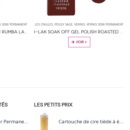
S SEMI PERMANENT
LES ONGLES
,
PEGGY SAGE
,
VERNIS
,
VERNIS SEMI PERMANENT
I-LAK SOAK OFF GEL POLISH RUMBA LATINA – 11ML
I-LAK SOAK OFF GEL POLISH ROASTED CHESTNUT 11ML
VOIR +
TÉS
LES PETITS PRIX
Dulcia Reducteur Permanente Cheveux Trés Sensibilisés
Cartouche de cire tiède à épiler 100ml miel