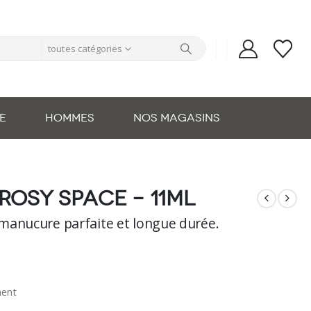
toutes catégories
E
HOMMES
NOS MAGASINS
rosy space – 11ml
manucure parfaite et longue durée.
nent