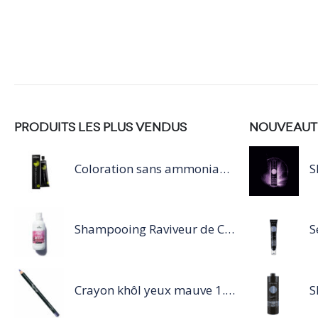
PRODUITS LES PLUS VENDUS
NOUVEAUT
Coloration sans ammoniaque Inoa / 60ML
Shampooing Raviveur de Couleur 300 ml Rose de Schwarzkopf Professional
Crayon khôl yeux mauve 1.14g