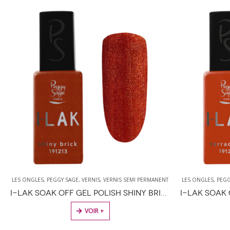
T
LES ONGLES
,
PEGGY SAGE
,
VERNIS
,
VERNIS SEMI PERMANENT
LES ONGLES
,
PE
 11ML
I-LAK SOAK OFF GEL POLISH TERRACOTTA 11ML
VOIR +