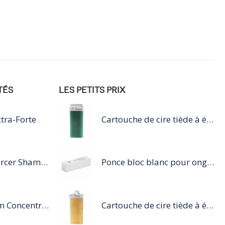
TÉS
LES PETITS PRIX
tra-Forte
Cartouche de cire tiède à épiler 100ml vert
Série Expert Inforcer Shampoing
Ponce bloc blanc pour ongles
Steampod Sérum Concentré Protection Pointes et finition
Cartouche de cire tiède à épiler 100ml miel