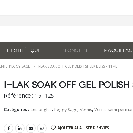
L’ESTHÉTIQUE
LES ONGLES
MAQUILLAG
NENT
,
PEGGY SAGE
I-LAK SOAK OFF GEL POLISH SHEER BLISS – 11ML
I-LAK soak off gel polish 
Référence : 191125
Catégories :
Les ongles
,
Peggy Sage
,
Vernis
,
Vernis semi perma
AJOUTER À LA LISTE D’ENVIES