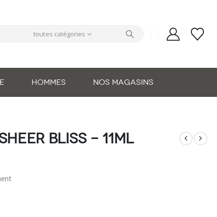
toutes catégories
E
HOMMES
NOS MAGASINS
sheer bliss – 11ml
nent