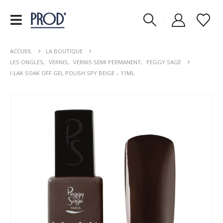
ACCUEIL
LA BOUTIQUE
LES ONGLES
,
VERNIS
,
VERNIS SEMI PERMANENT
,
PEGGY SAGE
I-LAK SOAK OFF GEL POLISH SPY BEIGE – 11ML