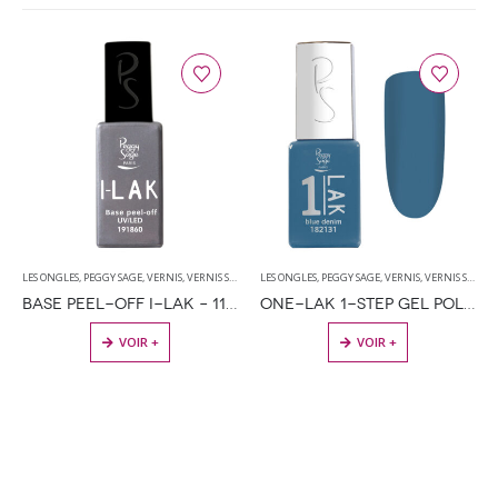
LES ONGLES
,
PEGGY SAGE
,
VERNIS
,
VERNIS SEMI PERMANENT
LES ONGLES
,
PEGGY SAGE
,
VERNIS
,
VERNIS SEMI PERMANENT
BASE PEEL-OFF I-LAK – 11ML
ONE-LAK 1-STEP GEL POLISH BLUE DENIM – 5ML
VOIR +
VOIR +