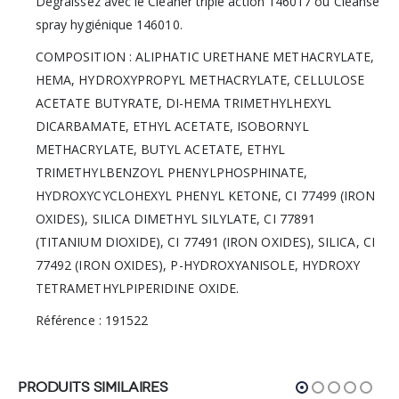
Dégraissez avec le Cleaner triple action 146017 ou Cleanse
spray hygiénique 146010.
COMPOSITION : ALIPHATIC URETHANE METHACRYLATE,
HEMA, HYDROXYPROPYL METHACRYLATE, CELLULOSE
ACETATE BUTYRATE, DI-HEMA TRIMETHYLHEXYL
DICARBAMATE, ETHYL ACETATE, ISOBORNYL
METHACRYLATE, BUTYL ACETATE, ETHYL
TRIMETHYLBENZOYL PHENYLPHOSPHINATE,
HYDROXYCYCLOHEXYL PHENYL KETONE, CI 77499 (IRON
OXIDES), SILICA DIMETHYL SILYLATE, CI 77891
(TITANIUM DIOXIDE), CI 77491 (IRON OXIDES), SILICA, CI
77492 (IRON OXIDES), P-HYDROXYANISOLE, HYDROXY
TETRAMETHYLPIPERIDINE OXIDE.
Référence : 191522
PRODUITS SIMILAIRES