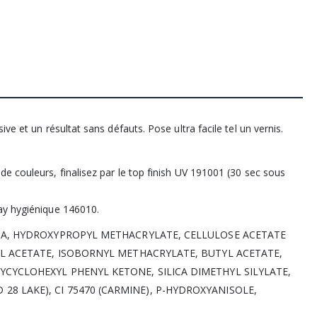
ve et un résultat sans défauts. Pose ultra facile tel un vernis.
e couleurs, finalisez par le top finish UV 191001 (30 sec sous
ay hygiénique 146010.
MA, HYDROXYPROPYL METHACRYLATE, CELLULOSE ACETATE
L ACETATE, ISOBORNYL METHACRYLATE, BUTYL ACETATE,
YCLOHEXYL PHENYL KETONE, SILICA DIMETHYL SILYLATE,
RED 28 LAKE), CI 75470 (CARMINE), P-HYDROXYANISOLE,