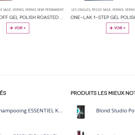
I PERMANENT
LES ONGLES
,
PEGGY SAGE
,
VERNIS
,
VERNIS SEMI PERMANENT
LES 
I-LAK SOAK OFF GEL POLISH ROASTED CHESTNUT 11ML
ONE-LAK 1-STEP GEL POLISH RAINY BLUE- 5ML
VOIR +
ÉS
PRODUITS LES MIEUX NO
Shampooing ESSENTIEL KERATIN SILVER 250ML