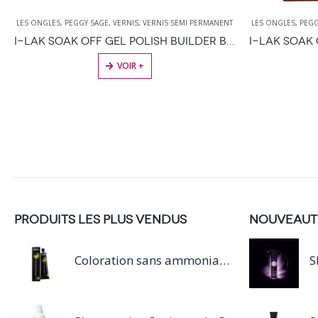
E
,
VERNIS
,
VERNIS SEMI PERMANENT
LES ONGLES
,
PEGGY SAGE
,
VERNIS
,
VERNIS SEM
I-LAK SOAK OFF GEL POLISH BUILDER BASE CLEAR – 11ML
VOIR +
VOIR +
PRODUITS LES PLUS VENDUS
NOUVEAUT
Coloration sans ammoniaque Inoa / 60ML