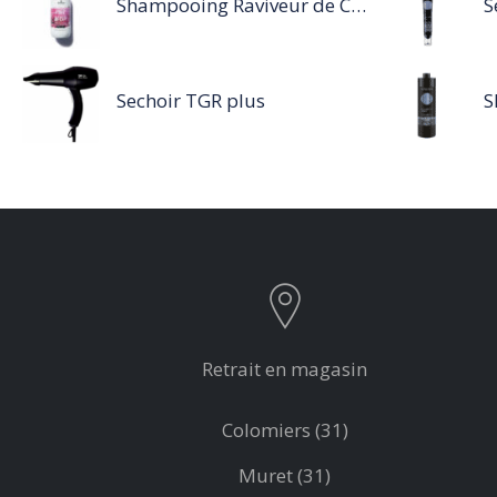
Shampooing Raviveur de Couleur 300 ml Rose de Schwarzkopf Professional
Sechoir TGR plus
Retrait en magasin
Colomiers (31)
Muret (31)