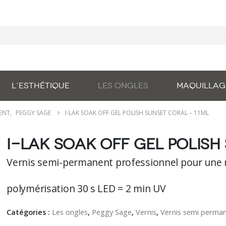
L’ESTHÉTIQUE
LES ONGLES
MAQUILLAG
NENT
,
PEGGY SAGE
I-LAK SOAK OFF GEL POLISH SUNSET CORAL – 11ML
I-lAK soak off gel polish
Vernis semi-permanent professionnel pour une 
polymérisation 30 s LED = 2 min UV
Catégories :
Les ongles
,
Peggy Sage
,
Vernis
,
Vernis semi perma