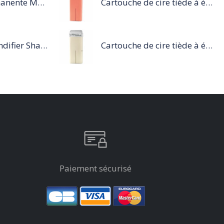
Coloration permanente Majirel Mix 50ML
Cartouche de cire tiède à épiler 100ml rose
Série Expert Blondifier Shampoing cool
Cartouche de cire tiède à épiler 100ml blanc
Paiement sécurisé