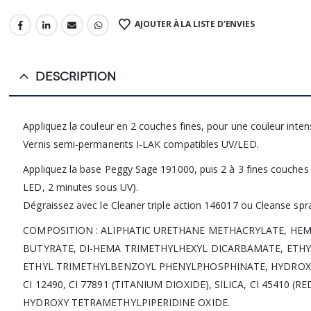
AJOUTER À LA LISTE D’ENVIES
DESCRIPTION
Appliquez la couleur en 2 couches fines, pour une couleur intensi
Vernis semi-permanents I-LAK compatibles UV/LED.
Appliquez la base Peggy Sage 191000, puis 2 à 3 fines couches d
LED, 2 minutes sous UV).
Dégraissez avec le Cleaner triple action 146017 ou Cleanse spr
COMPOSITION : ALIPHATIC URETHANE METHACRYLATE, HE
BUTYRATE, DI-HEMA TRIMETHYLHEXYL DICARBAMATE, ETHY
ETHYL TRIMETHYLBENZOYL PHENYLPHOSPHINATE, HYDROXYC
CI 12490, CI 77891 (TITANIUM DIOXIDE), SILICA, CI 45410 (
HYDROXY TETRAMETHYLPIPERIDINE OXIDE.