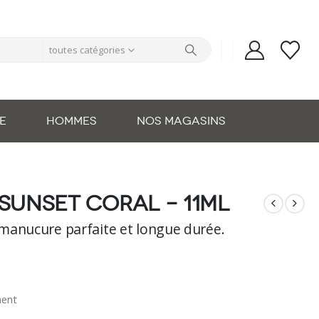
toutes catégories
E
HOMMES
NOS MAGASINS
 sunset coral – 11ml
manucure parfaite et longue durée.
nent