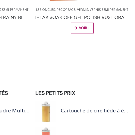
ONGLES
,
PEGGY SAGE
,
VERNIS
,
VERNIS SEMI PERMANENT
LES ONGLES
,
PEGGY SAGE
,
V
I-LAK SOAK OFF GEL POLISH RUST ORANGE 11ML
VOIR +
TÉS
LES PETITS PRIX
Blond Studio Poudre Multi-Techniques Éclaircissante Jusqu'À 9 Tons
Cartouche de cire tiède à épiler 100ml miel