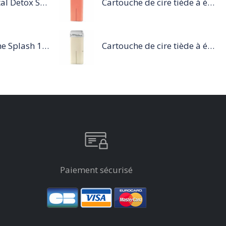
Série Expert Metal Detox Spray 500 ML
Cartouche de cire tiède à épiler 100ml rose
Tecni Art Extreme Splash 150 ML
Cartouche de cire tiède à épiler 100ml blanc
Paiement sécurisé