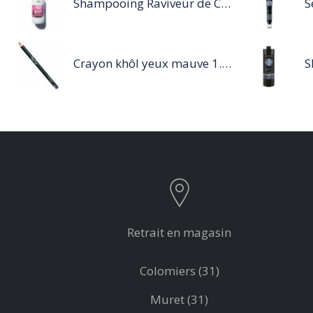
Shampooing Raviveur de Couleur 300 ml Rose de Schwarzkopf Professional
Crayon khôl yeux mauve 1.14g
Retrait en magasin
Colomiers (31)
Muret (31)