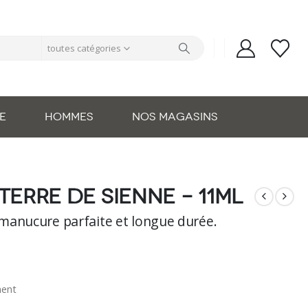
toutes catégories
E
HOMMES
NOS MAGASINS
terre de Sienne – 11ml
manucure parfaite et longue durée.
nent