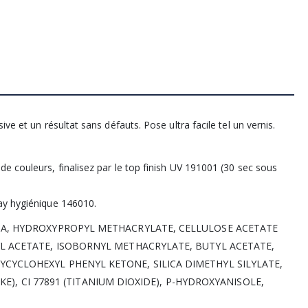
ve et un résultat sans défauts. Pose ultra facile tel un vernis.
e couleurs, finalisez par le top finish UV 191001 (30 sec sous
ay hygiénique 146010.
MA, HYDROXYPROPYL METHACRYLATE, CELLULOSE ACETATE
L ACETATE, ISOBORNYL METHACRYLATE, BUTYL ACETATE,
YCLOHEXYL PHENYL KETONE, SILICA DIMETHYL SILYLATE,
AKE), CI 77891 (TITANIUM DIOXIDE), P-HYDROXYANISOLE,