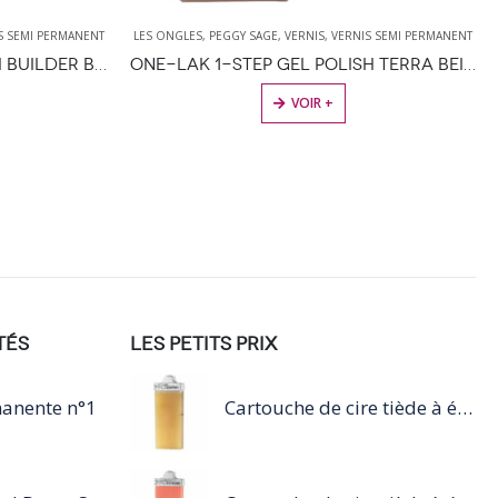
S SEMI PERMANENT
LES ONGLES
,
PEGGY SAGE
,
VERNIS
,
VERNIS SEMI PERMANENT
I-LAK SOAK OFF GEL POLISH BUILDER BASE COVER PINK – 11ML
ONE-LAK 1-STEP GEL POLISH TERRA BEIGE – 5ML
VOIR +
TÉS
LES PETITS PRIX
manente n°1
Cartouche de cire tiède à épiler 100ml miel