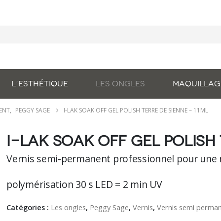
L’ESTHÉTIQUE
LES ONGLES
MAQUILLAG
NENT
,
PEGGY SAGE
I-LAK SOAK OFF GEL POLISH TERRE DE SIENNE – 11ML
I-lAK soak off gel polish 
Vernis semi-permanent professionnel pour une 
polymérisation 30 s LED = 2 min UV
Catégories :
Les ongles
,
Peggy Sage
,
Vernis
,
Vernis semi perma