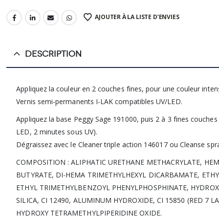
AJOUTER À LA LISTE D’ENVIES
DESCRIPTION
Appliquez la couleur en 2 couches fines, pour une couleur intensi
Vernis semi-permanents I-LAK compatibles UV/LED.
Appliquez la base Peggy Sage 191000, puis 2 à 3 fines couches d
LED, 2 minutes sous UV).
Dégraissez avec le Cleaner triple action 146017 ou Cleanse spr
COMPOSITION : ALIPHATIC URETHANE METHACRYLATE, HE
BUTYRATE, DI-HEMA TRIMETHYLHEXYL DICARBAMATE, ETHY
ETHYL TRIMETHYLBENZOYL PHENYLPHOSPHINATE, HYDROXYC
SILICA, CI 12490, ALUMINUM HYDROXIDE, CI 15850 (RED 7 L
HYDROXY TETRAMETHYLPIPERIDINE OXIDE.