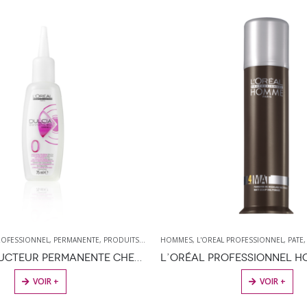
HOMMES
,
L'OREAL PROFESSIONNEL
,
PATE
,
PATE
,
PRODUIT DE COIFFAGE
COLORATION SEMI-P
,
PRODUITS DE 
L’ORÉAL PROFESSIONNEL HOMME MAT 80 ML
VOIR +