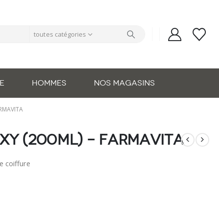
toutes catégories
E
HOMMES
NOS MAGASINS
ARMAVITA
xy (200ml) – Farmavita
e coiffure