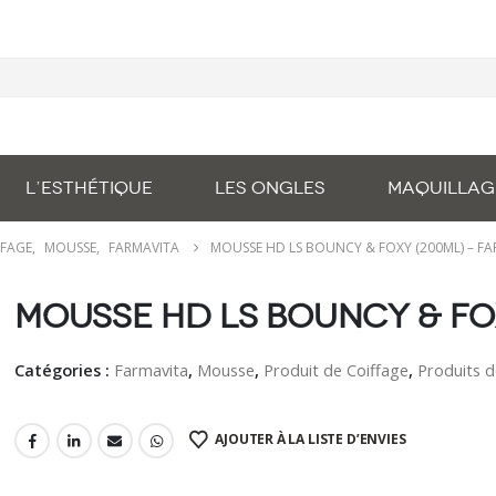
L’ESTHÉTIQUE
LES ONGLES
MAQUILLAG
FFAGE
,
MOUSSE
,
FARMAVITA
MOUSSE HD LS BOUNCY & FOXY (200ML) – F
Mousse HD LS Bouncy & Fo
Catégories :
Farmavita
,
Mousse
,
Produit de Coiffage
,
Produits d
AJOUTER À LA LISTE D’ENVIES