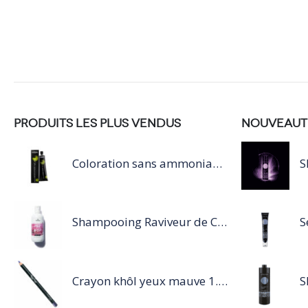
PRODUITS LES PLUS VENDUS
NOUVEAUT
Coloration sans ammoniaque Inoa / 60ML
Shampooing Raviveur de Couleur 300 ml Rose de Schwarzkopf Professional
Crayon khôl yeux mauve 1.14g