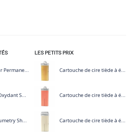
TÉS
LES PETITS PRIX
Dulcia Reducteur Permanente Cheveux Trés Sensibilisés
Cartouche de cire tiède à épiler 100ml miel
Revelateur Luo Oxydant Spécifique Coloration Luocolor
Cartouche de cire tiède à épiler 100ml rose
Série Expert Volumetry Shampoing
Cartouche de cire tiède à épiler 100ml blanc