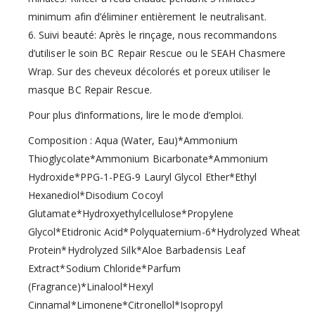
minimum afin d’éliminer entièrement le neutralisant.
6. Suivi beauté: Après le rinçage, nous recommandons
d’utiliser le soin BC Repair Rescue ou le SEAH Chasmere
Wrap. Sur des cheveux décolorés et poreux utiliser le
masque BC Repair Rescue.
Pour plus d’informations, lire le mode d’emploi.
Composition : Aqua (Water, Eau)*Ammonium
Thioglycolate*Ammonium Bicarbonate*Ammonium
Hydroxide*PPG-1-PEG-9 Lauryl Glycol Ether*Ethyl
Hexanediol*Disodium Cocoyl
Glutamate*Hydroxyethylcellulose*Propylene
Glycol*Etidronic Acid*Polyquaternium-6*Hydrolyzed Wheat
Protein*Hydrolyzed Silk*Aloe Barbadensis Leaf
Extract*Sodium Chloride*Parfum
(Fragrance)*Linalool*Hexyl
Cinnamal*Limonene*Citronellol*Isopropyl