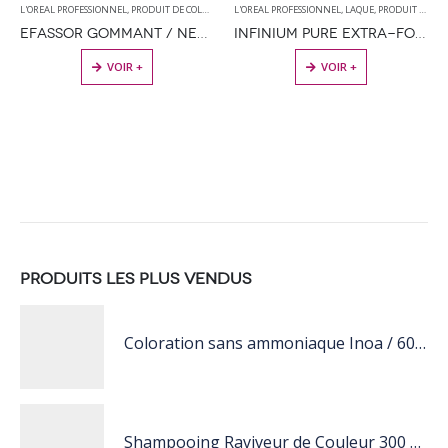
 COIFFURE
L'OREAL PROFESSIONNEL
,
PRODUITS DE COIFFURE
,
PRODUIT DE COLORATION
,
PRODUITS DÉCOLORANTS
L'OREAL PROFESSIONNEL
,
PRODUITS DE COIFFURE
,
LAQUE
,
PRODUITS DÉCOLORA
,
PRODUIT DE COIFFAGE
EFASSOR GOMMANT / NETTOYANT MOUSSANT POUR COLORATION D’OXYDATION
INFINIUM PURE EXTRA-FORTE
CE PRODUIT A PLUSIEURS VARIATIONS. LES OPTIONS PEUVENT ÊTRE CHOISIES SUR LA PAGE DU PRODUIT
VOIR +
VOIR +
PRODUITS LES PLUS VENDUS
Coloration sans ammoniaque Inoa / 60ML
Shampooing Raviveur de Couleur 300 ml Rose de Schwarzkopf Professional