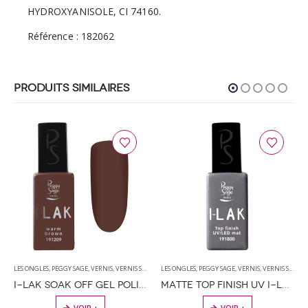
HYDROXYANISOLE, CI 74160.
Référence : 182062
PRODUITS SIMILAIRES
LES ONGLES
,
PEGGY SAGE
,
VERNIS
,
VERNIS SEMI PERMANENT
LES ONGLES
,
PEGGY SAGE
,
VERNIS
,
VERNIS SEMI PERMANENT
I-LAK SOAK OFF GEL POLISH WARM BROWN 11ML
MATTE TOP FINISH UV I-LAK SOAK OFF GEL POLISH – 11ML
VOIR +
VOIR +