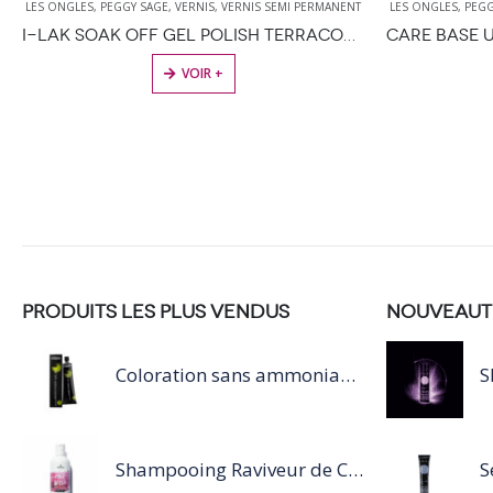
LES ONGLES
,
PEGGY SAGE
,
VERNIS
,
VERNIS SEMI PERMANENT
LES ONGLES
,
PEGG
I-LAK SOAK OFF GEL POLISH TERRACOTTA 11ML
VOIR +
PRODUITS LES PLUS VENDUS
NOUVEAUT
Coloration sans ammoniaque Inoa / 60ML
Shampooing Raviveur de Couleur 300 ml Rose de Schwarzkopf Professional