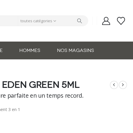
toutes catégories
E
HOMMES
NOS MAGASINS
h eden green 5ml
e parfaite en un temps record.
ent 3 en 1