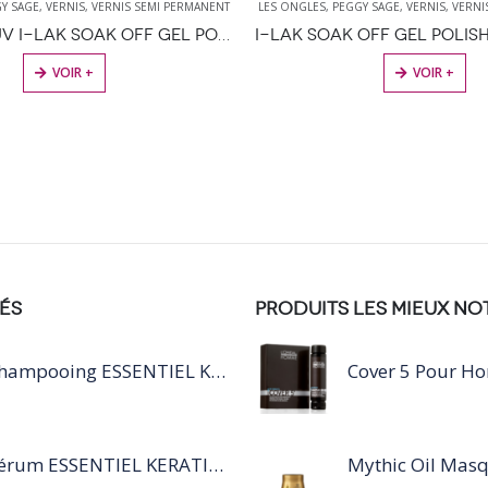
Y SAGE
,
VERNIS
,
VERNIS SEMI PERMANENT
LES ONGLES
,
PEGGY SAGE
,
VERNIS
,
VERNI
CARE BASE UV I-LAK SOAK OFF GEL POLISH – 11ML
VOIR +
VOIR +
ÉS
PRODUITS LES MIEUX NO
Shampooing ESSENTIEL KERATIN SILVER 250ML
Cover 5 Pour 
Sérum ESSENTIEL KERATIN SENSITIVE 40 ML