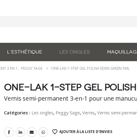
L’ESTHÉTIQUE
LES ONGLES
MAQUILLAG
ENT 3 EN 1
,
PEGGY SAGE
ONE-LAK 1-STEP GEL POLISH EDEN GREEN 5ML
One-LAK 1-step gel polis
Vernis semi-permanent 3-en-1 pour une manucur
Catégories :
Les ongles
,
Peggy Sage
,
Vernis
,
Vernis semi perman
AJOUTER À LA LISTE D’ENVIES