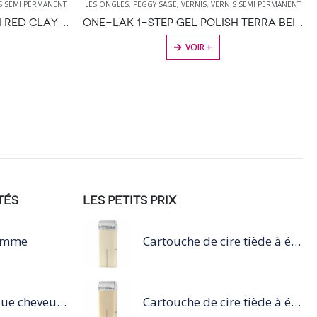
S SEMI PERMANENT
LES ONGLES
,
PEGGY SAGE
,
VERNIS
,
VERNIS SEMI PERMANENT
I-LAK SOAK OFF GEL POLISH RED CLAY 11ML
ONE-LAK 1-STEP GEL POLISH TERRA BEIGE – 5ML
VOIR +
TÉS
LES PETITS PRIX
Homme
Cartouche de cire tiède à épiler 100ml blanc
Mythic Oil Masque cheveux fins 200 ML
Cartouche de cire tiède à épiler 100ml nacré