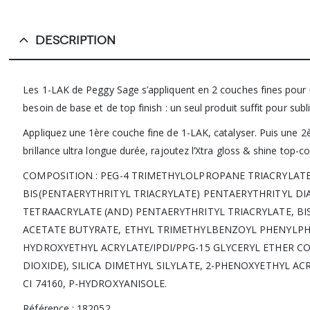
DESCRIPTION
Les 1-LAK de Peggy Sage s’appliquent en 2 couches fines pour
besoin de base et de top finish : un seul produit suffit pour sub
Appliquez une 1ère couche fine de 1-LAK, catalyser. Puis une 2
brillance ultra longue durée, rajoutez l’Xtra gloss & shine top-c
COMPOSITION : PEG-4 TRIMETHYLOLPROPANE TRIACRYLAT
BIS(PENTAERYTHRITYL TRIACRYLATE) PENTAERYTHRITYL DI
TETRAACRYLATE (AND) PENTAERYTHRITYL TRIACRYLATE, BI
ACETATE BUTYRATE, ETHYL TRIMETHYLBENZOYL PHENYLP
HYDROXYETHYL ACRYLATE/IPDI/PPG-15 GLYCERYL ETHER CO
DIOXIDE), SILICA DIMETHYL SILYLATE, 2-PHENOXYETHYL A
CI 74160, P-HYDROXYANISOLE.
Référence : 182052