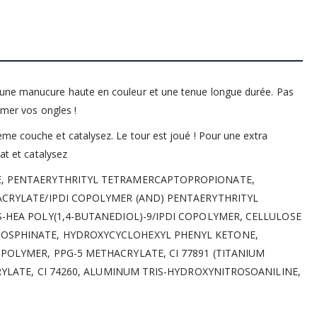
 une manucure haute en couleur et une tenue longue durée. Pas
limer vos ongles !
ème couche et catalysez. Le tour est joué ! Pour une extra
oat et catalysez
E, PENTAERYTHRITYL TETRAMERCAPTOPROPIONATE,
ACRYLATE/IPDI COPOLYMER (AND) PENTAERYTHRITYL
S-HEA POLY(1,4-BUTANEDIOL)-9/IPDI COPOLYMER, CELLULOSE
HOSPHINATE, HYDROXYCYCLOHEXYL PHENYL KETONE,
POLYMER, PPG-5 METHACRYLATE, CI 77891 (TITANIUM
CRYLATE, CI 74260, ALUMINUM TRIS-HYDROXYNITROSOANILINE,