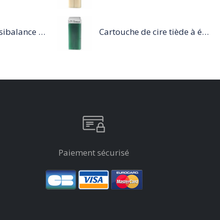
Série Expert Sensibalance Shampoing
Cartouche de cire tiède à épiler 100ml vert
Paiement sécurisé