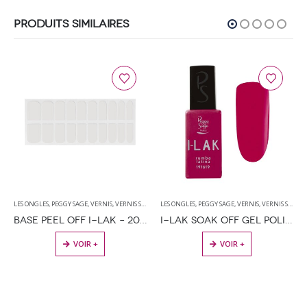
PRODUITS SIMILAIRES
LES ONGLES
,
PEGGY SAGE
,
VERNIS
,
VERNIS SEMI PERMANENT
LES ONGLES
,
PEGGY SAGE
,
VERNIS
,
VERNIS SEMI PERMANENT
BASE PEEL OFF I-LAK – 20 PATCHS ADHÉSIFS
I-LAK SOAK OFF GEL POLISH RUMBA LATINA – 11ML
VOIR +
VOIR +