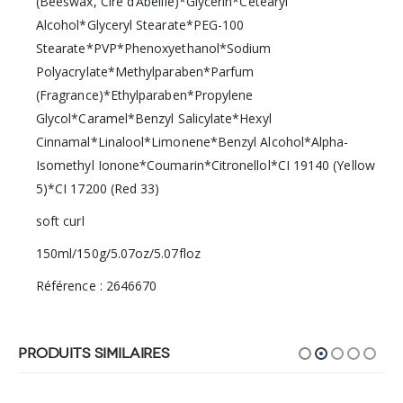
(Beeswax, Cire d’Abeille)*Glycerin*Cetearyl
Alcohol*Glyceryl Stearate*PEG-100
Stearate*PVP*Phenoxyethanol*Sodium
Polyacrylate*Methylparaben*Parfum
(Fragrance)*Ethylparaben*Propylene
Glycol*Caramel*Benzyl Salicylate*Hexyl
Cinnamal*Linalool*Limonene*Benzyl Alcohol*Alpha-
Isomethyl Ionone*Coumarin*Citronellol*CI 19140 (Yellow
5)*CI 17200 (Red 33)
soft curl
150ml/150g/5.07oz/5.07floz
Référence : 2646670
PRODUITS SIMILAIRES