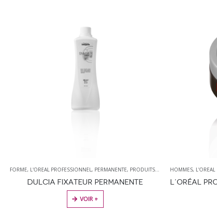
,
PERMANENTE
,
PRODUITS DE COIFFURE
HOMMES
,
L'OREAL PROFESSIONNEL
,
PATE
,
PATE
,
PRODUIT DE COI
R PERMANENTE
 +
VOIR +