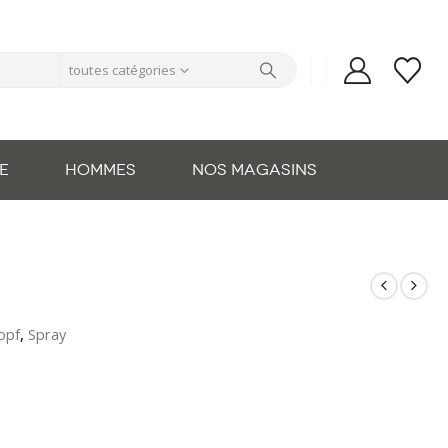
toutes catégories
E
HOMMES
NOS MAGASINS
opf
,
Spray