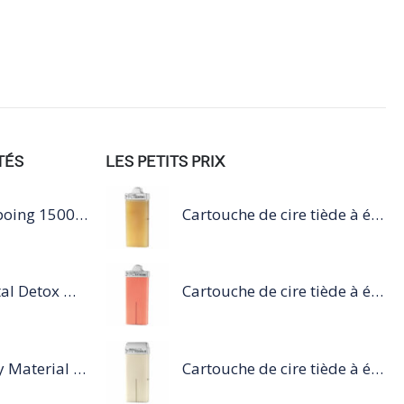
TÉS
LES PETITS PRIX
Inoa Post Shampoing 1500 ML
Cartouche de cire tiède à épiler 100ml miel
Série Expert Metal Detox Masque
Cartouche de cire tiède à épiler 100ml rose
Tecni Art Density Material 100ML
Cartouche de cire tiède à épiler 100ml blanc