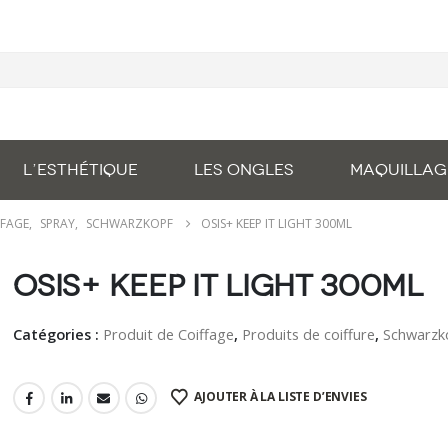
L’ESTHÉTIQUE
LES ONGLES
MAQUILLAG
FFAGE
,
SPRAY
,
SCHWARZKOPF
OSIS+ KEEP IT LIGHT 300ML
OSiS+ Keep It Light 300ml
Catégories :
Produit de Coiffage
,
Produits de coiffure
,
Schwarzk
AJOUTER À LA LISTE D’ENVIES