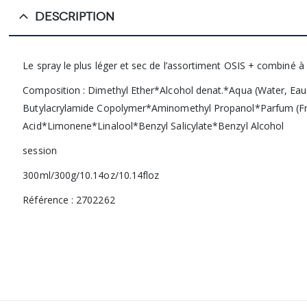
DESCRIPTION
Le spray le plus léger et sec de l’assortiment OSIS + combiné à 
Composition : Dimethyl Ether*Alcohol denat.*Aqua (Water, Eau
Butylacrylamide Copolymer*Aminomethyl Propanol*Parfum (Fr
Acid*Limonene*Linalool*Benzyl Salicylate*Benzyl Alcohol
session
300ml/300g/10.14oz/10.14floz
Référence : 2702262