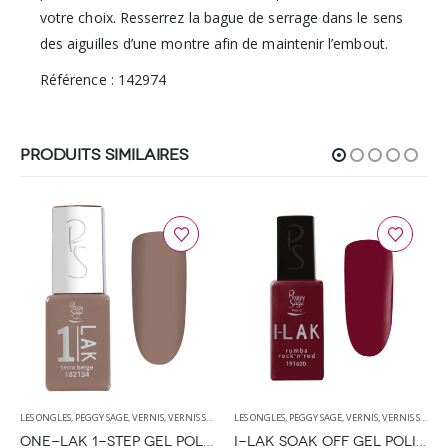
votre choix. Resserrez la bague de serrage dans le sens
des aiguilles d’une montre afin de maintenir l’embout.
Référence : 142974
PRODUITS SIMILAIRES
LES ONGLES
,
PEGGY SAGE
,
VERNIS
,
VERNIS SEMI PERMANENT
LES ONGLES
,
PEGGY SAGE
,
VERNIS
,
VERNIS SEMI PERMANENT
ONE-LAK 1-STEP GEL POLISH TERRA BEIGE – 5ML
I-LAK SOAK OFF GEL POLISH ROCK’N’RED – 11ML