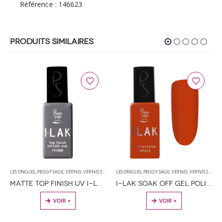
Référence : 146623
PRODUITS SIMILAIRES
LES ONGLES
,
PEGGY SAGE
,
VERNIS
,
VERNIS SEMI PERMANENT
LES ONGLES
,
PEGGY SAGE
,
VERNIS
,
VERNIS SEMI PERMANENT
MATTE TOP FINISH UV I-LAK SOAK OFF GEL POLISH – 11ML
I-LAK SOAK OFF GEL POLISH TERRACOTTA 11ML
VOIR +
VOIR +