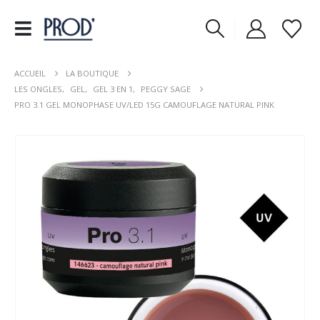
ACCUEIL
LA BOUTIQUE
LES ONGLES
,
GEL
,
GEL 3 EN 1
,
PEGGY SAGE
PRO 3.1 GEL MONOPHASE UV/LED 15G CAMOUFLAGE NATURAL PINK