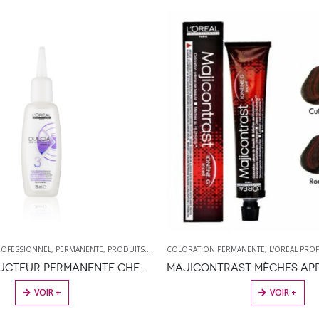
MANENTE
,
L'OREAL PROFESSIONNEL
,
PRODUIT DE COLORATION
L'OREAL PROFESSIONNEL
,
PRODUITS DE COIFFURE
,
OXYDANT
,
PRODU
MAJICONTRAST MÈCHES APPLICATION DIRECTE 50ML
DIACTIVATEURS OXYDANT 
CE PRODUIT A PLUSIEURS VARIATIONS. LES OPTIONS PEUVENT ÊTRE CHOISIES SUR LA PAGE DU PRODUIT
CE PRODUIT A PLUSIEURS VARIATIONS. L
VOIR +
VOIR +