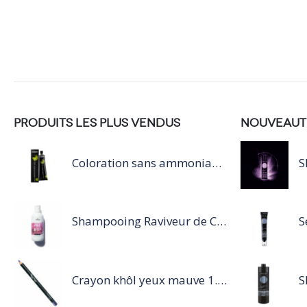
PRODUITS LES PLUS VENDUS
NOUVEAUT
Coloration sans ammoniaque Inoa / 60ML
Shampooing Raviveur de Couleur 300 ml Rose de Schwarzkopf Professional
Crayon khôl yeux mauve 1.14g