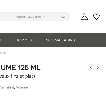
toutes catégories
E
HOMMES
NOS MAGASINS
25 ML
ume 125 ML
eux fins et plats.
 Démélant
,
Volume