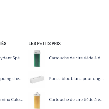
TÉS
LES PETITS PRIX
Diactivateurs Oxydant Spécifique
Cartouche de cire tiède à épiler 100ml vert
Mythic Oil Shampoing cheveux fins 250 ML
Ponce bloc blanc pour ongles
Série Expert Vitamino Color Acidic Sealer 210 ML
Cartouche de cire tiède à épiler 100ml miel