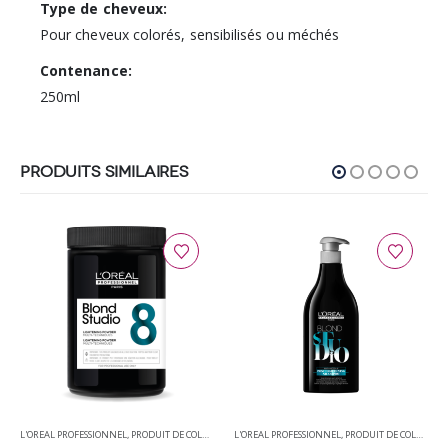
Type de cheveux:
Pour cheveux colorés, sensibilisés ou méchés
Contenance:
250ml
PRODUITS SIMILAIRES
,
PRODUITS DE COIFFURE
L'OREAL PROFESSIONNEL
,
PRODUIT DE COLORATION
L'OREAL PROFESSIONNEL
,
PRODUITS DE COIFFURE
,
PRODUIT DE COLORATION
,
PRODUITS DÉCOLORA