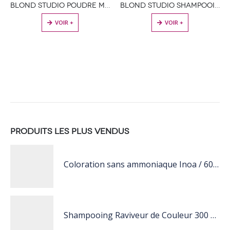
BLOND STUDIO POUDRE MULTI-TECHNIQUES ÉCLAIRCISASNTE JUSQU’À 8 TONS
BLOND STUDIO SHAMPOOING POST DÉCOLORATION
VOIR +
VOIR +
PRODUITS LES PLUS VENDUS
Coloration sans ammoniaque Inoa / 60ML
Shampooing Raviveur de Couleur 300 ml Rose de Schwarzkopf Professional