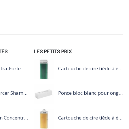
TÉS
LES PETITS PRIX
tra-Forte
Cartouche de cire tiède à épiler 100ml vert
Série Expert Inforcer Shampoing
Ponce bloc blanc pour ongles
Steampod Sérum Concentré Protection Pointes et finition
Cartouche de cire tiède à épiler 100ml miel