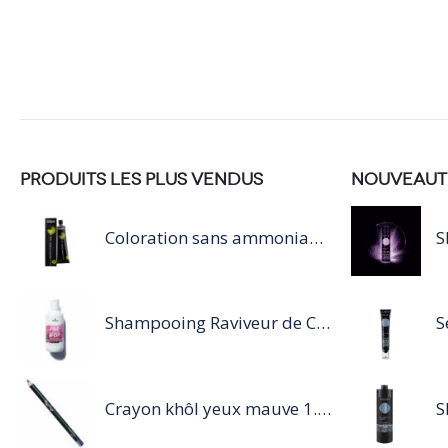
PRODUITS LES PLUS VENDUS
NOUVEAUT
Coloration sans ammoniaque Inoa / 60ML
Shampooing Raviveur de Couleur 300 ml Rose de Schwarzkopf Professional
Crayon khôl yeux mauve 1.14g