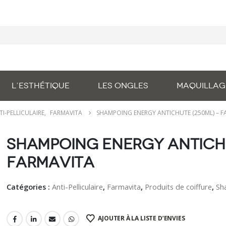
L’ESTHÉTIQUE
LES ONGLES
MAQUILLAG
TI-PELLICULAIRE
,
FARMAVITA
SHAMPOING ENERGY ANTICHUTE (250ML) – F
Shampoing Energy Antichu
Farmavita
Catégories :
Anti-Pelliculaire
,
Farmavita
,
Produits de coiffure
,
Sh
AJOUTER À LA LISTE D’ENVIES