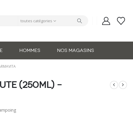
toutes catégories
E
HOMMES
NOS MAGASINS
ARMAVITA
te (250ml) –
ampoing