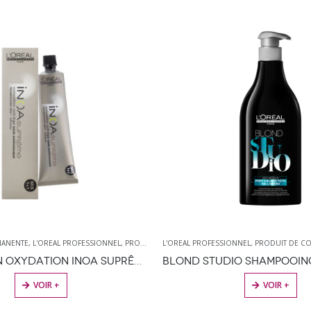
 COLORATION
L'OREAL PROFESSIONNEL
,
PRODUITS DE COIFFURE
,
PRODUIT DE COLORATION
,
PRODUITS DE COIFFURE
HOMMES
,
L'O
,
COLORATION OXYDATION INOA SUPRÊME / 60ML
BLOND STUDIO SHAMPOOING POST DÉCOLORATION
VOIR +