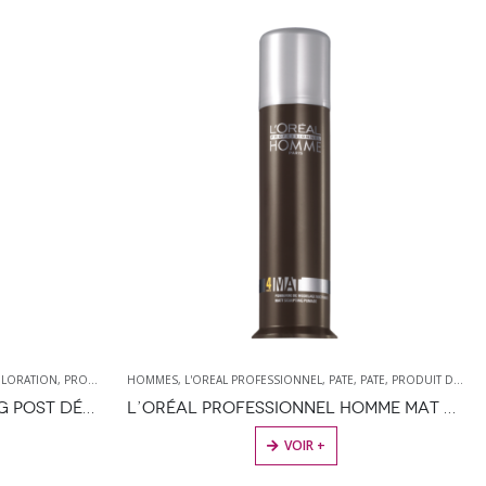
REAL PROFESSIONNEL
PRODUITS DÉCOLORANTS
,
PATE
,
PATE
,
PRODUIT DE COIFFAGE
FORME
,
PRODUITS DE COIFFAGE
,
L'OREAL PROFESSIONNEL
,
PROD
,
PE
L’ORÉAL PROFESSIONNEL HOMME MAT 80 ML
VOIR +
VOIR +