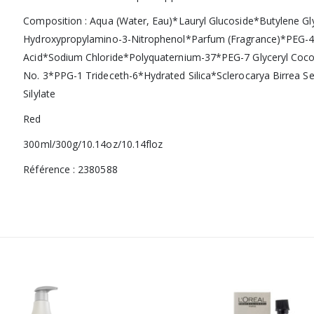
Composition : Aqua (Water, Eau)*Lauryl Glucoside*Butylene Gl
Hydroxypropylamino-3-Nitrophenol*Parfum (Fragrance)*PEG-4
Acid*Sodium Chloride*Polyquaternium-37*PEG-7 Glyceryl Coco
No. 3*PPG-1 Trideceth-6*Hydrated Silica*Sclerocarya Birrea S
Silylate
Red
300ml/300g/10.14oz/10.14floz
Référence : 2380588