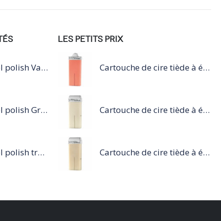
TÉS
LES PETITS PRIX
I-LAK soak off gel polish Vanessa - 11ml
Cartouche de cire tiède à épiler 100ml rose
I-LAK soak off gel polish Grenade - 11ml
Cartouche de cire tiède à épiler 100ml blanc
I-LAK soak off gel polish tropical oasis - 11ml
Cartouche de cire tiède à épiler 100ml nacré