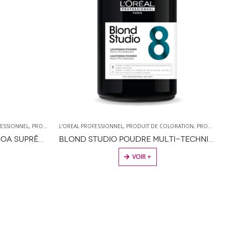
FESSIONNEL
,
PRODUIT DE COLORATION
L'OREAL PROFESSIONNEL
,
PRODUITS DE COIFFURE
,
PRODUIT DE COLORATION
,
PRODUITS DE COIFFURE
COLORATION OXYDATION INOA SUPRÊME / 60ML
BLOND STUDIO POUDRE MULTI-TECHNIQUES ÉCLAIRCISASNTE JUSQU’À 8 TONS
ES OPTIONS PEUVENT ÊTRE CHOISIES SUR LA PAGE DU PRODUIT
VOIR +