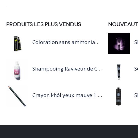
PRODUITS LES PLUS VENDUS
NOUVEAUT
Coloration sans ammoniaque Inoa / 60ML
Shampooing Raviveur de Couleur 300 ml Rose de Schwarzkopf Professional
Crayon khôl yeux mauve 1.14g