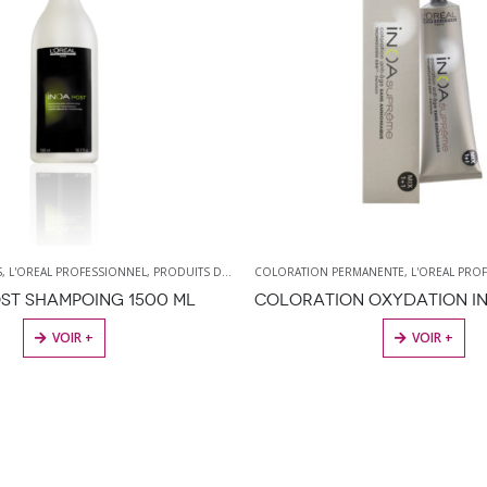
S
RODUITS DE COIFFURE
,
L'OREAL PROFESSIONNEL
,
PRODUITS DE COIFFURE
COLORATION PERMANENTE
,
SHAMPOING
,
L'OREAL PRO
OST SHAMPOING 1500 ML
CE PRODUIT A PLUSIEURS VARIATIONS. L
VOIR +
VOIR +