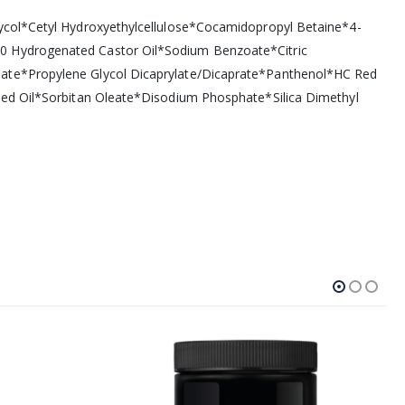
ycol*Cetyl Hydroxyethylcellulose*Cocamidopropyl Betaine*4-
0 Hydrogenated Castor Oil*Sodium Benzoate*Citric
ate*Propylene Glycol Dicaprylate/Dicaprate*Panthenol*HC Red
eed Oil*Sorbitan Oleate*Disodium Phosphate*Silica Dimethyl