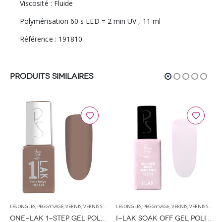
Viscosité : Fluide
​Polymérisation 60 s LED = 2 min UV , 11 ml
Référence : 191810
PRODUITS SIMILAIRES
LES ONGLES
,
PEGGY SAGE
,
VERNIS
,
VERNIS SEMI PERMANENT
LES ONGLES
,
PEGGY SAGE
,
VERNIS
,
VERNIS SEMI PERMANENT
ONE-LAK 1-STEP GEL POLISH TERRA BEIGE – 5ML
I-LAK SOAK OFF GEL POLISH BUILDER BASE BABY PINK – 11ML