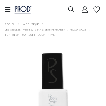
ACCUEIL
LA BOUTIQUE
LES ONGLES
,
VERNIS
,
VERNIS SEMI PERMANENT
,
PEGGY SAGE
TOP FINISH – MAT SOFT TOUCH – 11ML