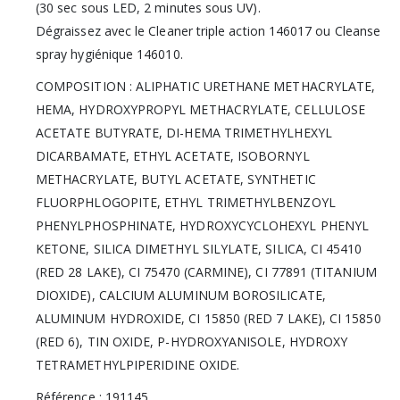
(30 sec sous LED, 2 minutes sous UV).
Dégraissez avec le Cleaner triple action 146017 ou Cleanse
spray hygiénique 146010.
COMPOSITION : ALIPHATIC URETHANE METHACRYLATE,
HEMA, HYDROXYPROPYL METHACRYLATE, CELLULOSE
ACETATE BUTYRATE, DI-HEMA TRIMETHYLHEXYL
DICARBAMATE, ETHYL ACETATE, ISOBORNYL
METHACRYLATE, BUTYL ACETATE, SYNTHETIC
FLUORPHLOGOPITE, ETHYL TRIMETHYLBENZOYL
PHENYLPHOSPHINATE, HYDROXYCYCLOHEXYL PHENYL
KETONE, SILICA DIMETHYL SILYLATE, SILICA, CI 45410
(RED 28 LAKE), CI 75470 (CARMINE), CI 77891 (TITANIUM
DIOXIDE), CALCIUM ALUMINUM BOROSILICATE,
ALUMINUM HYDROXIDE, CI 15850 (RED 7 LAKE), CI 15850
(RED 6), TIN OXIDE, P-HYDROXYANISOLE, HYDROXY
TETRAMETHYLPIPERIDINE OXIDE.
Référence : 191145