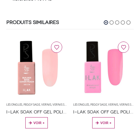
PRODUITS SIMILAIRES
ES
,
PEGGY SAGE
,
VERNIS
,
VERNIS SEMI PERMANENT
LES ONGLES
,
PEGGY SAGE
,
VERNIS
,
VERNIS SEMI PERMANENT
LES ONGLES
,
P
I-LAK SOAK OFF GEL POLISH BUILDER BASE COVER PEACH – 11ML
I-LAK SOAK OFF GEL POLISH DREAM LAND – 11ML
VOIR +
VOIR +