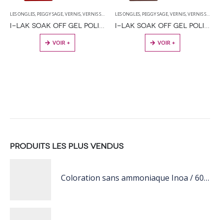
LES ONGLES
,
PEGGY SAGE
,
VERNIS
,
VERNIS SEMI PERMANENT
LES ONGLES
,
PEGGY SAGE
,
VERNIS
,
VERNIS SEMI PERMANENT
I-LAK SOAK OFF GEL POLISH RED CLAY 11ML
I-LAK SOAK OFF GEL POLISH WARM BROWN 11ML
VOIR +
VOIR +
PRODUITS LES PLUS VENDUS
Coloration sans ammoniaque Inoa / 60ML